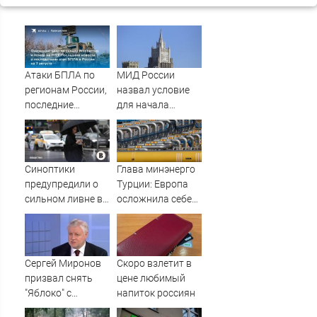
Атаки БПЛА по
МИД России
регионам России,
назвал условие
последние
для начала
новости на 7
переговоров о
августа 2026:
мире с Украиной
последствия,
атаки на склады
Синоптики
Глава минэнерго
Wildberries,
предупредили о
Турции: Европа
состояние
сильном ливне в
осложнила себе
пострадавших
Москве 7 августа
жизнь отказом от
российского газа
Сергей Миронов
Скоро взлетит в
призвал снять
цене любимый
"Яблоко" с
напиток россиян
выборов -