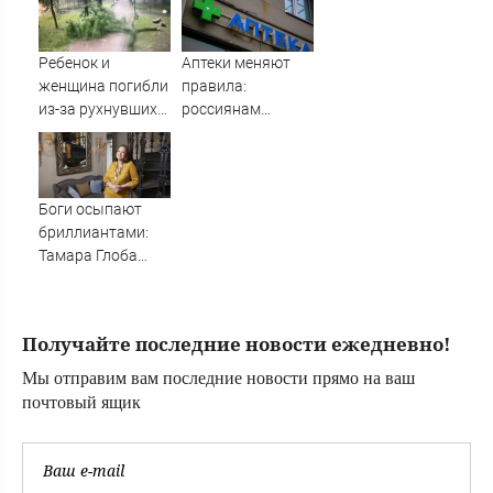
Новости на
Вести.ru
Ребенок и
Аптеки меняют
женщина погибли
правила:
из-за рухнувших
россиянам
деревьев во
рассказали, как
время урагана в
теперь будут
Смоленске -
выдавать
Новости на
лекарства
Боги осыпают
Вести.ru
бриллиантами:
Тамара Глоба
назвала три
знака Зодиака,
которых накроет
Получайте последние новости ежедневно!
волной удачи с 7
августа
Мы отправим вам последние новости прямо на ваш
почтовый ящик