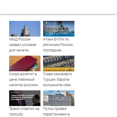
МИД России
Атаки БПЛА по
назвал условие
регионам России,
для начала
последние
переговоров о
новости на 7
мире с Украиной
августа 2026:
последствия,
атаки на склады
Скоро взлетит в
Глава минэнерго
Wildberries,
цене любимый
Турции: Европа
состояние
напиток россиян
осложнила себе
пострадавших
жизнь отказом от
российского газа
Трамп ответил на
Путин провел
просьбу
перестановки в