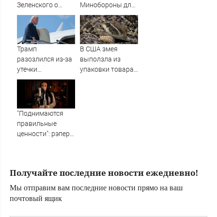
Зеленского о
Минобороны для
поставках
улучшения
противоракет
обеспечения
Армии России
Трамп
В США змея
разозлился из-за
выползла из
утечки
упаковки товара
информации об
с маркетплейса и
истощении
укусила ребенка
запасов
боеприпасов
"Поднимаются
правильные
ценности": рэпер
ST – о смысле
песни Ирины
Волк
Получайте последние новости ежедневно!
Мы отправим вам последние новости прямо на ваш
почтовый ящик