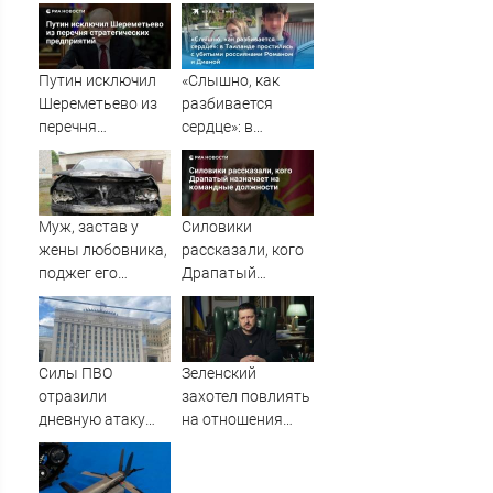
журналистка
Натальи
подтвердила
Наговицыной с
роман
семитысячника
Бондарчука и
Путин исключил
«Слышно, как
Исаковой
Шереметьево из
разбивается
перечня
сердце»: в
стратегических
Таиланде
предприятий
простились с
убитыми
россиянами
Муж, застав у
Силовики
Романом и
жены любовника,
рассказали, кого
Дианой
поджег его
Драпатый
машину
назначает на
командные
должности
Силы ПВО
Зеленский
отразили
захотел повлиять
дневную атаку
на отношения
БПЛА на
между Россией и
Рязанскую
Китаем
область