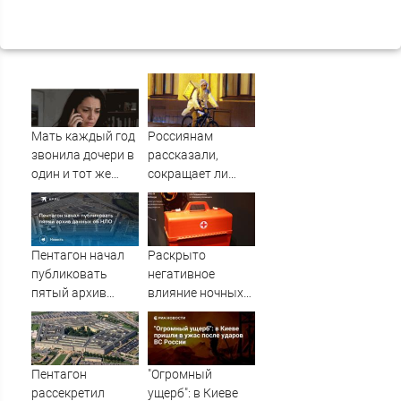
Мать каждый год
Россиянам
звонила дочери в
рассказали,
один и тот же
сокращает ли
день и молчала —
жизнь ночная
причина
работа
раскрылась
слишком поздно:
Пентагон начал
Раскрыто
история одной
публиковать
негативное
семьи
пятый архив
влияние ночных
данных об НЛО
смен на организм
человека
Пентагон
"Огромный
рассекретил
ущерб": в Киеве