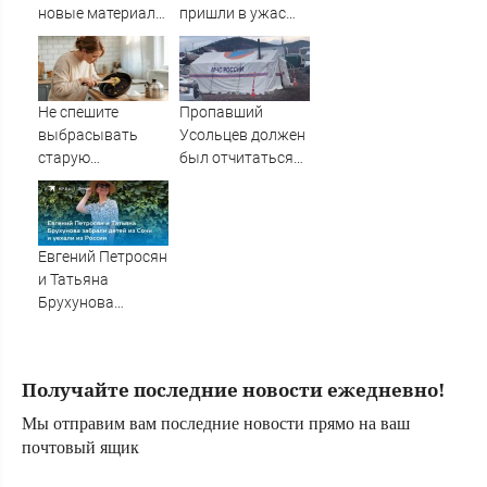
новые материалы
пришли в ужас
о неопознанных
после ударов ВС
аномальных
России
явлениях
Не спешите
Пропавший
выбрасывать
Усольцев должен
старую
был отчитаться
сковороду: 3
по расходованию
способа убрать
госгрантов
нагар без химии
Евгений Петросян
и Татьяна
Брухунова
забрали детей из
Сочи и уехали из
России
Получайте последние новости ежедневно!
Мы отправим вам последние новости прямо на ваш
почтовый ящик