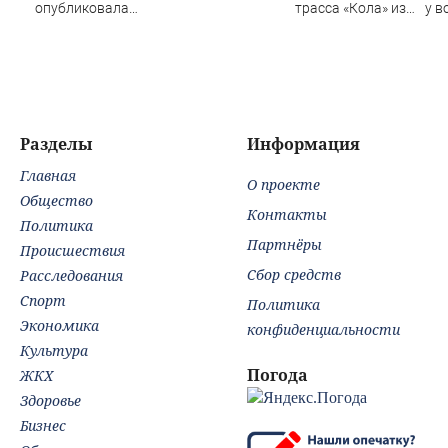
опубликовала
трасса «Кола» из-
у в
видео жесткого
за завалившейся
кот
ДТП с участием
фуры
на 
питбайкера
(В
07/08/2026 –
Новости
Разделы
Информация
Главная
О проекте
Общество
Контакты
Политика
Партнёры
Происшествия
Сбор средств
Расследования
Спорт
Политика
Экономика
конфиденциальности
Культура
Погода
ЖКХ
Здоровье
Бизнес