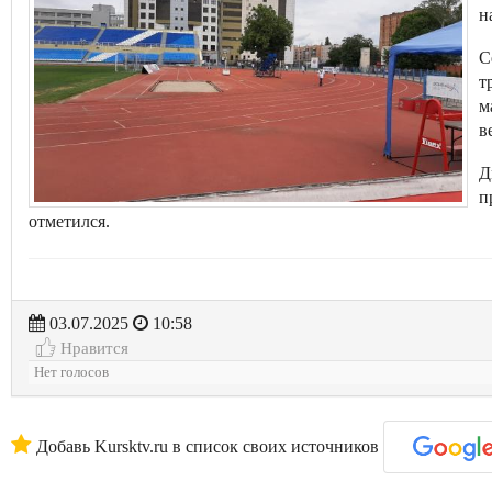
н
С
т
м
в
Д
п
отметился.
03.07.2025
10:58
Нравится
Нет голосов
Добавь Kursktv.ru в список своих источников