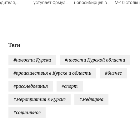
одителя,
уступает Ормуз
новосибирцев в
М-10 столк
орый петлял
без пошлин. Это и
травмпункте
три фуры
трассе
есть «сделка
Академгородка
ИДЕО)
века»?
Теги
#новости Курска
#новости Курской области
#происшествия в Курске и области
#бизнес
#расследования
#спорт
#мероприятия в Курске
#медицина
#социальное