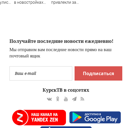
нулись
в новостройках
привлекли за
Мурманска?
распространение
видео с БПЛА –
Новости Твери и
городов Тверской
области сегодня -
Afanasy.biz –
Получайте последние новости ежедневно!
Тверские новости.
Мы отправим вам последние новости прямо на ваш
Новости Твери. Т
почтовый ящик
Подписаться
КурскТВ в соцсетях