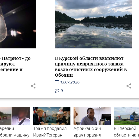
 «Патриот» до
В Курской области выясняют
нируют
причину неприятного запаха
вещение и
возле очистных сооружений в
Обояни
13.07.2026
0
арелии
Трамп продавил
Африканский
В Тверской
обрали машину
Иран? Тегеран
врач поразил
области на 