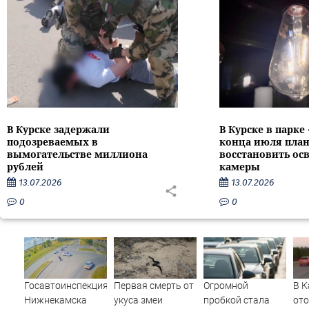
В Курске задержали
В Курске в парке
подозреваемых в
конца июля пла
вымогательстве миллиона
восстановить ос
рублей
камеры
13.07.2026
13.07.2026
0
0
Госавтоинспекция
Первая смерть от
Огромной
В К
Нижнекамска
укуса змеи
пробкой стала
от