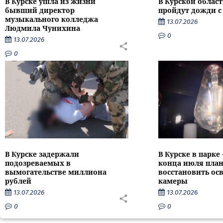
В Курске ушла из жизни
В Курской облас
бывший директор
пройдут дожди с
музыкального колледжа
13.07.2026
Людмила Чунихина
0
13.07.2026
0
В Курске задержали
В Курске в парке
подозреваемых в
конца июля пла
вымогательстве миллиона
восстановить ос
рублей
камеры
13.07.2026
13.07.2026
0
0