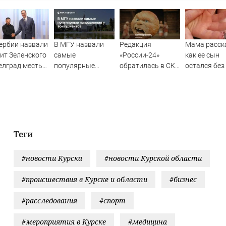
ербии назвали
В МГУ назвали
Редакция
Мама расск
ит Зеленского
самые
«России-24»
как ее сын
елград местью
популярные
обратилась в СКР
остался без
- Новости на
направления у
из-за травли
пальца в Де
ти.ru
абитуриентов
съемочной
саду в Запа
группы «Колобка»
Двине
Теги
#новости Курска
#новости Курской области
#происшествия в Курске и области
#бизнес
#расследования
#спорт
#мероприятия в Курске
#медицина