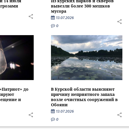
ти 14 июля
Из курских парков и скверов
 грозами
вывезли более 300 мешков
мусора
13.07.2026
0
 «Патриот» до
В Курской области выясняют
нируют
причину неприятного запаха
вещение и
возле очистных сооружений в
Обояни
13.07.2026
0