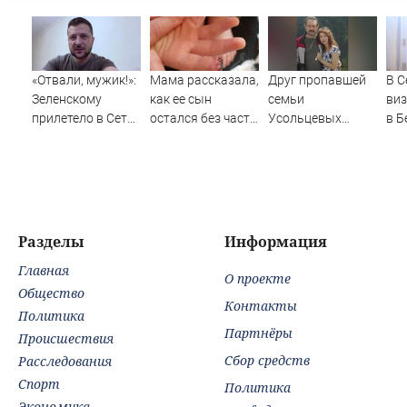
«Отвали, мужик!»:
Мама рассказала,
Друг пропавшей
В С
Зеленскому
как ее сын
семьи
виз
прилетело в Сети
остался без части
Усольцевых
в Б
из-за визита в
пальца в Детском
получил
ЕС 
Сербию
саду в Западной
аудиосообщение
Вес
Двине
от них
Разделы
Информация
Главная
О проекте
Общество
Контакты
Политика
Партнёры
Происшествия
Сбор средств
Расследования
Спорт
Политика
Экономика