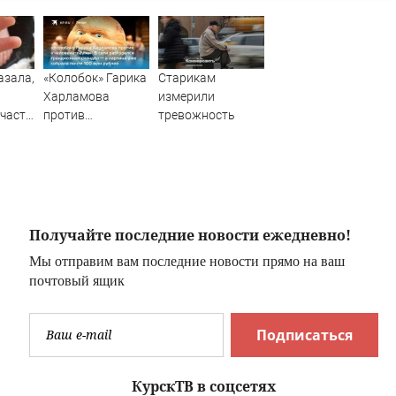
азала,
«Колобок» Гарика
Старикам
Харламова
измерили
 части
против
тревожность
тском
«Человека-паука»:
дной
В сети разгорелся
грандиозный
скандал — а
картина уже
собрала почти
Получайте последние новости ежедневно!
100 млн рублей
Мы отправим вам последние новости прямо на ваш
почтовый ящик
Подписаться
КурскТВ в соцсетях