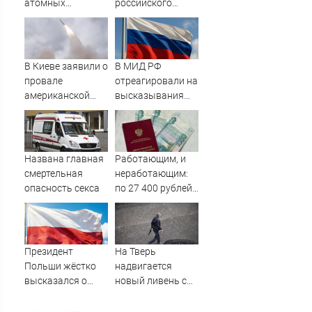
атомных
российского
подлодок
курортного
«окружает»
города сняли на
Россию и Китай:
видео
это инструмент
В Киеве заявили о
В МИД РФ
первого
провале
отреагировали на
массированного
американской
высказывания
удара
операции «Убей
властей Японии
лучника» против
про атаку на
России
Хиросиму
Названа главная
Работающим, и
смертельная
неработающим:
опасность секса
по 27 400 рублей
вручат
пенсионерам в
сентябре -
PrimaMedia.ru
Президент
На Тверь
Польши жёстко
надвигается
высказался о
новый ливень с
бандеровцах и их
грозой и градом
идеологии