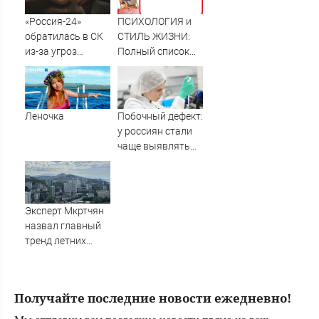
нападений на
украинцев в
«Россия-24»
ПСИХОЛОГИЯ и
Польше
обратилась в СК
СТИЛЬ ЖИЗНИ:
из-за угроз
Полный список
создателям
тем
фильма про
Колобка
Леночка
Побочный дефект:
у россиян стали
чаще выявлять
дефицит железа
Эксперт Мкртчян
назвал главный
тренд летних
авиапутешествий
в Сочи
Получайте последние новости ежедневно!