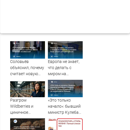
Соловьёв
Европа не знает,
объяснил, почему
что делать с
считает новую
миром на
крупную войну в
Украине:
Европе
остановка боев
неизбежной
грозит для нее
хаосом
Разгром
«Это только
Wildberries и
начало»: бывший
циничное
министр Кулеба
обращение к
высказался о
русским
росте числа