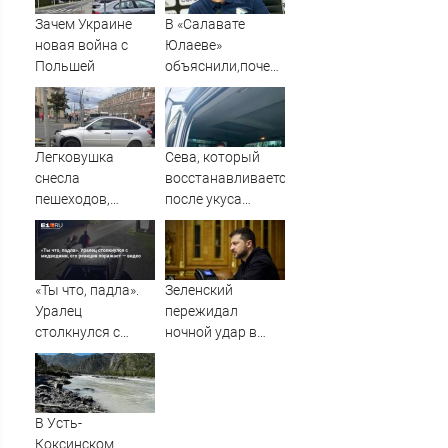
человек - Новости
Зачем Украине
В «Салавате
на Вести.ru
новая война с
Юлаеве»
Польшей
объяснили,почему
не стали активно
подписывать
игроков в
межсезонье
Легковушка
Сева, который
снесла
восстанавливается
пешеходов,
после укуса
пострадали
клеща, может
минимум восемь
выезжать из
человек - фото с
дома благодаря
места 06/08/2026
специальному
«Ты что, падла».
Зеленский
– Новости
лифту
Уралец
пережидал
столкнулся с
ночной удар в
медведями, его
подземном
реакция
убежище на
поражает —
глубине 93
видео
метров
В Усть-
Коксинском