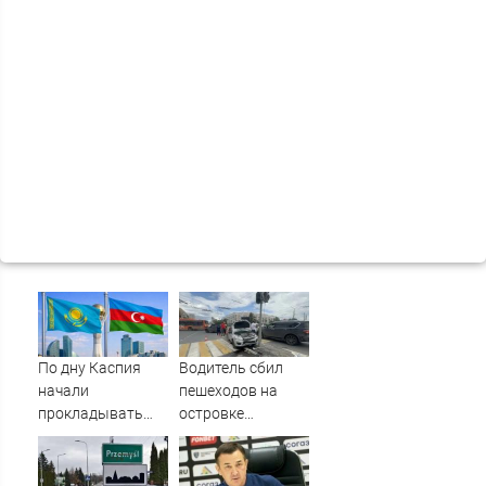
По дну Каспия
Водитель сбил
начали
пешеходов на
прокладывать
островке
стратегический
безопасности в
интернет-кабель
Омске,
пострадали 8