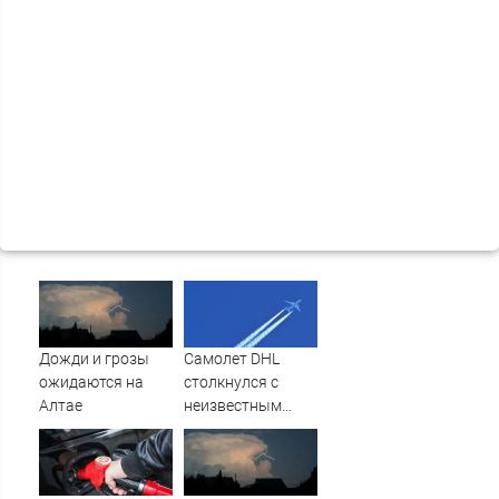
Дожди и грозы
Самолет DHL
ожидаются на
столкнулся с
Алтае
неизвестным
объектом над
Лейпцигом -
Новости на