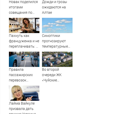
Вести.ru
Новак поделился
Дожди и грозы
итогами
ожидаются на
совещания по
Алтае
топливу:
последние
новости о
ситуации с
Пахнуть как
Синоптики
бензином
француженка и не
прогнозируют
переплачивать: 5
температурные
доступных
качели в
ароматов с
Башкирии
французским
шармом
Правила
Во второй
пассажирских
очереди ЖК
перевозок
«Чуйские
изменятся в РФ с
кварталы»
1 сентября
открыты
продажи
Лайма Вайкуле
призвала дать