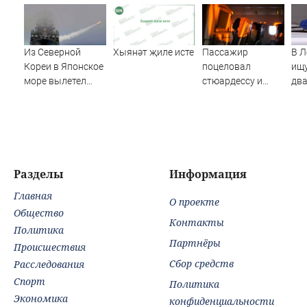
Из Северной
Хыянәт җиле исте
Пассажир
В Л
Кореи в Японское
поцеловал
ищ
море вылетел
стюардессу и
два
неопознанный
попал под арест -
лет
снаряд
АБН 24
Разделы
Информация
Главная
О проекте
Общество
Контакты
Политика
Партнёры
Происшествия
Сбор средств
Расследования
Спорт
Политика
Экономика
конфиденциальности