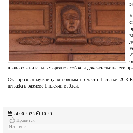
э
К
с
п
в
д
Р
2
о
правоохранительных органов собрали доказательства его п
Суд признал мужчину виновным по части 1 статьи 20.3 
штрафа в размере 1 тысячи рублей.
24.06.2025
10:26
Нравится
Нет голосов