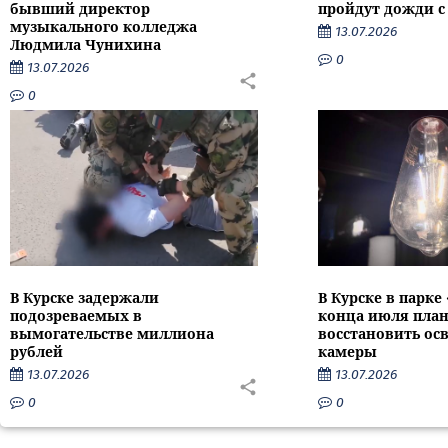
бывший директор
пройдут дожди с
музыкального колледжа
13.07.2026
Людмила Чунихина
0
13.07.2026
0
В Курске задержали
В Курске в парке
подозреваемых в
конца июля пла
вымогательстве миллиона
восстановить ос
рублей
камеры
13.07.2026
13.07.2026
0
0