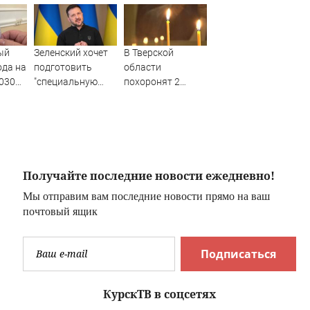
ый
Зеленский хочет
В Тверской
ода на
подготовить
области
030
"специальную
похоронят 2
ин -
санкционную
бойцов, погибших
оду
операцию" против
на СВО
России - Новости
ru
на Вести.ru
Получайте последние новости ежедневно!
Мы отправим вам последние новости прямо на ваш
почтовый ящик
Подписаться
КурскТВ в соцсетях