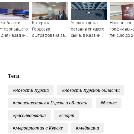
енобласти
Катерина
Ушла из дома,
Назван нов
ут пропавшего
Гордеева
оставив спящего
график вых
 дня назад 9-
оштрафована за
сына: в Казани
пенсию до 2
него мальчика
пропаганду ЛГБТ
мать пойдет под
года у женщ
в интернете -
суд за гибель
реестр по г
Новости на
малыша
рождения -
Вести.ru
07/08/2026 –
PrimaMedia.
Новости
Теги
#новости Курска
#новости Курской области
#происшествия в Курске и области
#бизнес
#расследования
#спорт
#мероприятия в Курске
#медицина