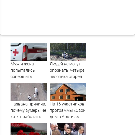
Муж и жена
Людей не могут
попытались
опознать: четыре
совершить
человека сгорели
суицид,
заживо в
предупредив
страшном ДТП на
оперативные
трассе
службы
07/08/2026 –
Названа причина,
На 16 участников
Новости
почему зумеры не
программы «Свой
хотят работать
дом в Арктике»
подали в суд