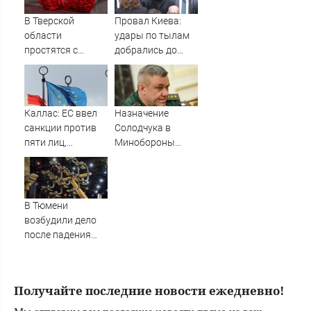
В Тверской
Провал Киева:
области
удары по тылам
простятся с
добрались до
рядовым,
Зеленского
погибшим на СВО
быстрее, чем до
почти год назад
России
Каллас: ЕС ввел
Назначение
санкции против
Солодчука в
пяти лиц,
Минобороны
связанных с ОПК
костромичи
России
встретили с
гордостью
В Тюмени
возбудили дело
после падения
девушки с
аттракциона
Получайте последние новости ежедневно!