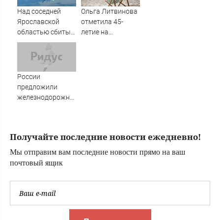
котел»
Над соседней
Ольга Литвинова
захлопнулся
Ярославской
отметила 45-
областью сбиты
летие на
92 вражеских
турецком курорте
дрона
России
предложили
железнодорожный
путь к
Индийскому
океану
Получайте последние новости ежедневно!
Мы отправим вам последние новости прямо на ваш
почтовый ящик