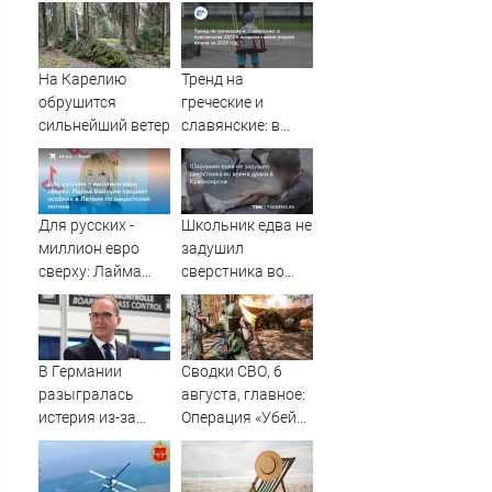
На Карелию
Тренд на
обрушится
греческие и
сильнейший ветер
славянские: в
курганском ЗАГСе
назвали самые
редкие имена за
2026 год
Для русских -
Школьник едва не
миллион евро
задушил
сверху: Лайма
сверстника во
Вайкуле продает
время драки в
особняк в Латвии
Красноярске
по нацистской
логике
В Германии
Сводки СВО, 6
разыгралась
августа, главное:
истерия из-за
Операция «Убей
беспилотника с
лучника»
взрывчаткой в
провалена,
аэропорту
«Оскольский