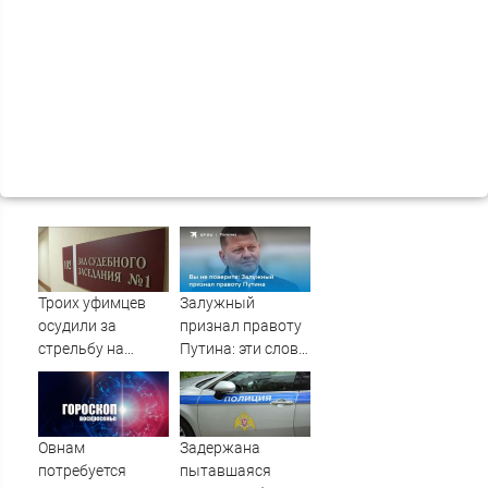
Троих уфимцев
Залужный
осудили за
признал правоту
стрельбу на
Путина: эти слова
кладбище в
прозвучали не
Башкирии
просто так
Овнам
Задержана
потребуется
пытавшаяся