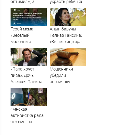
оптимизм, а
украсть ребенка
Водолеям –
россиянка
настойчивость:
гороскоп на
воскресенье, 9
Герой мема
Алып баручы
августа
«Весёлый
Гөлназ Гайсина:
молочник»
«Кешегә иң кирәк
подготовил
әйбер - җылы сүз»
запасной план на
случай
выдворения его
«Папа хочет
Мошенники
семьи из РФ
пива». Дочь
убедили
Алексея Панина*
россиянку
поставила отцу
продать
печальный
квартиру, но суд
диагноз
аннулировал
сделку
Финская
активистка рада,
что смогла
помочь насильно
мобилизованному