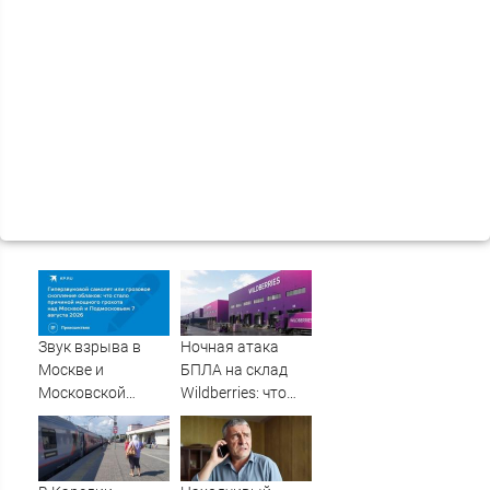
Звук взрыва в
Ночная атака
Москве и
БПЛА на склад
Московской
Wildberries: что
области 7 августа
известно об
2026 года:
очередном ударе
Причины,
по логистическим
источник, откуда
центрам