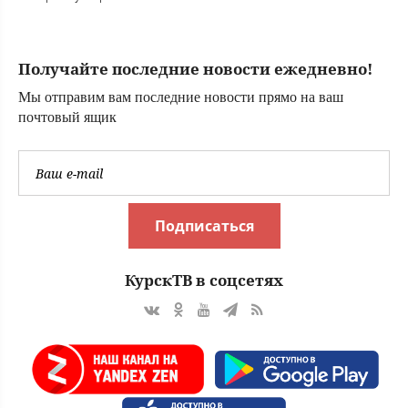
ли выжить, что
хваткой?
происходит
Скандальное
прямо сейчас
признание
Получайте последние новости ежедневно!
политолога. Его
логика ужасает
Мы отправим вам последние новости прямо на ваш
почтовый ящик
Подписаться
КурскТВ в соцсетях