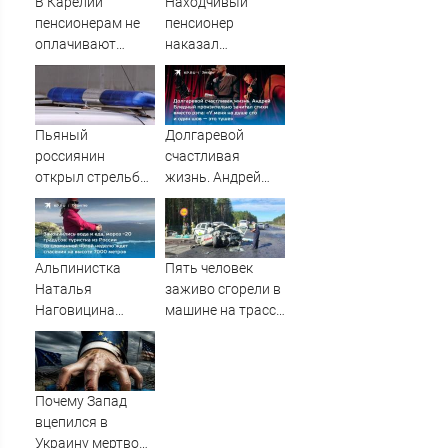
В Карелии
Находчивый
был громкий
07/08/2026 –
пенсионерам не
пенсионер
хлопок
Новости
оплачивают
наказал
полностью
мошенников
проезд к морю
изощренным
способом
Пьяный
Долгаревой
россиянин
счастливая
открыл стрельбу
жизнь. Андрей
по скорой
Бледный
помощи и
пронзительно
полицейским
зачитал стихи
вместо рэпа: «У
Альпинистка
Пять человек
меня на душе сто
Наталья
заживо сгорели в
и один шов — это
Наговицина
машине на трассе
туше»
застряла на Пике
(ФОТО)
Победы в
Киргизии: что
известно о
Почему Запад
трагедии,
вцепился в
спасение, может
Украину мертвой