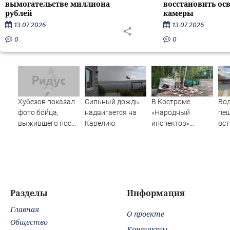
вымогательстве миллиона
восстановить ос
рублей
камеры
13.07.2026
13.07.2026
0
0
Хубезов показал
Сильный дождь
В Костроме
Вод
фото бойца,
надвигается на
«Народный
пеш
выжившего после
Карелию
инспектор»
ост
медведя и молнии
заставил навести
без
порядок у
Омс
мусорных
пос
контейнеров
чел
на 
Разделы
Информация
Главная
О проекте
Общество
Контакты