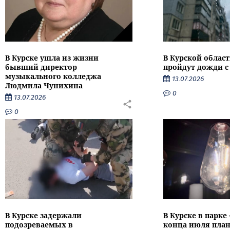
В Курске ушла из жизни
В Курской облас
бывший директор
пройдут дожди с
музыкального колледжа
13.07.2026
Людмила Чунихина
0
13.07.2026
0
В Курске задержали
В Курске в парке
подозреваемых в
конца июля пла