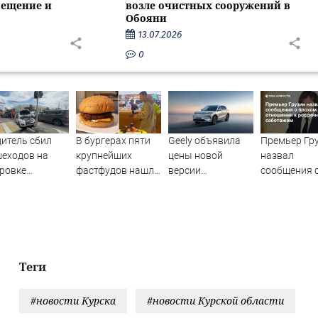
вещение и
возле очистных сооружений в
Обояни
13.07.2026
0
итель сбил
В бургерах пяти
Geely объявила
Премьер Гр
еходов на
крупнейших
цены новой
назвал
ровке
фастфудов нашли
версии
сообщения 
опасности в
кишечную
кроссовера EX5 в
плохом
ке,
палочку
России
отношении 
традали 8
россиянам
овек - Новости
саботажем
Вести.ru
Теги
#новости Курска
#новости Курской области