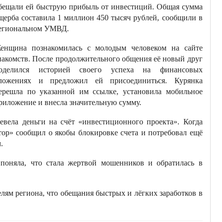
бещали ей быструю прибыль от инвестиций. Общая сумма
щерба составила 1 миллион 450 тысяч рублей, сообщили в
егиональном УМВД.
енщина познакомилась с молодым человеком на сайте
накомств. После продолжительного общения её новый друг
оделился историей своего успеха на финансовых
ложениях и предложил ей присоединиться. Курянка
ерешла по указанной им ссылке, установила мобильное
риложение и внесла значительную сумму.
евела деньги на счёт «инвестиционного проекта». Когда
ор» сообщил о якобы блокировке счета и потребовал ещё
.
 поняла, что стала жертвой мошенников и обратилась в
ям региона, что обещания быстрых и лёгких заработков в