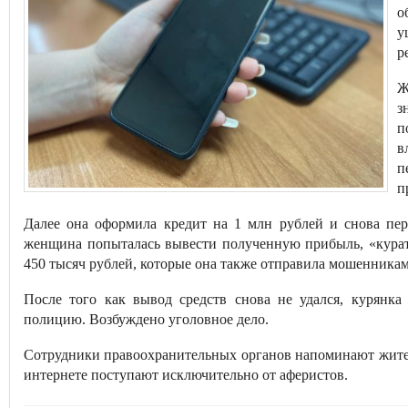
о
у
р
Ж
з
п
в
п
п
Далее она оформила кредит на 1 млн рублей и снова пер
женщина попыталась вывести полученную прибыль, «курат
450 тысяч рублей, которые она также отправила мошенникам
После того как вывод средств снова не удался, курянка
полицию. Возбуждено уголовное дело.
Сотрудники правоохранительных органов напоминают жител
интернете поступают исключительно от аферистов.