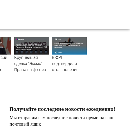
узии
Крупнейшая
В ФРГ
сделка "Эксмо".
подтвердили
о
Права на фэнтези
столкновение
продали за 250
самолета DHL с
к
тысяч долларов
неопознанным
объектом
Получайте последние новости ежедневно!
Мы отправим вам последние новости прямо на ваш
почтовый ящик