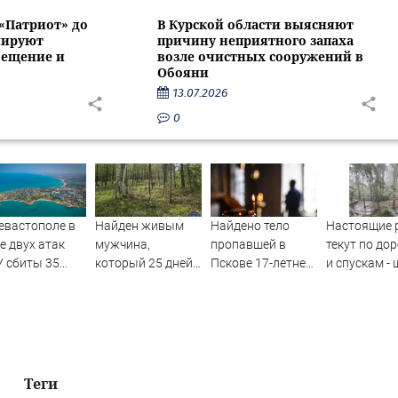
 «Патриот» до
В Курской области выясняют
нируют
причину неприятного запаха
вещение и
возле очистных сооружений в
Обояни
13.07.2026
0
евастополе в
Найден живым
Найдено тело
Настоящие 
е двух атак
мужчина,
пропавшей в
текут по до
 сбиты 35
который 25 дней
Пскове 17-летней
и спускам -
пилотников -
блуждал по тайге
девушки
«нарезал за
ости на
(ФОТО)
горожанам 
ти.ru
службам
Сызрани
Теги