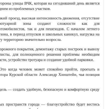
тороны улицы ВЧК, которая на сегодняшний день является
дним из проблемных участков.
зкий проезд, высокая интенсивность движения, отсутствие
ротуарной зоны создают сложности как для
втомобилистов, так и для пешеходов. С началом летнего
езона, в период отпусков и школьных каникул, нагрузка на
ту территорию значительно возросла.
дорожного покрытия, демонтажу старых построек и вывозу
алисты, для полноценного решения проблемы необходим
сти, устройство тротуара и создание удобной парковки.
Это когда человек может спокойно пройти, проехать и
натора Курской области Александр Хинштейн, чья позиция
 цель — создать удобную, безопасную и комфортную среду
ых пространств города — благоустройство будет вестись