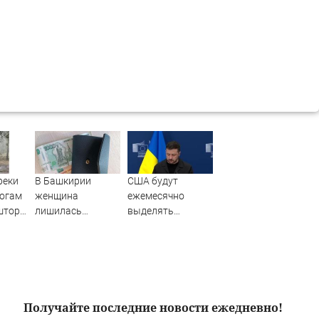
реки
В Башкирии
США будут
рогам
женщина
ежемесячно
 шторм
лишилась
выделять
дач»
квартиры и
Украине ракеты-
и
сбережений из-за
перехватчики —
криптомошенников
Зеленский
Получайте последние новости ежедневно!