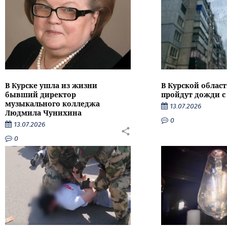
В Курске ушла из жизни
В Курской облас
бывший директор
пройдут дожди с
музыкального колледжа
13.07.2026
Людмила Чунихина
0
13.07.2026
0