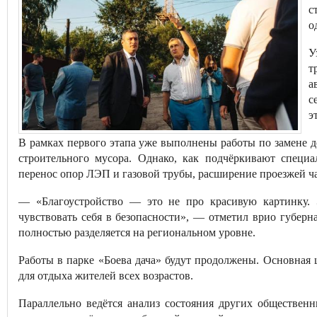
с
о
У
т
а
с
э
В рамках первого этапа уже выполнены работы по замене 
строительного мусора. Однако, как подчёркивают специ
перенос опор ЛЭП и газовой трубы, расширение проезжей ча
— «Благоустройство — это не про красивую картинку. 
чувствовать себя в безопасности», — отметил врио губер
полностью разделяется на региональном уровне.
Работы в парке «Боева дача» будут продолжены. Основная
для отдыха жителей всех возрастов.
Параллельно ведётся анализ состояния других общественн