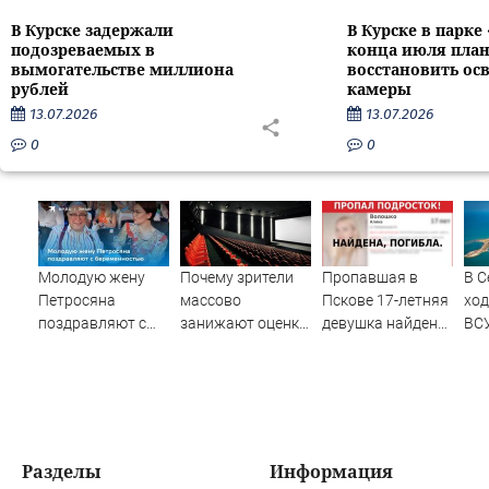
В Курске задержали
В Курске в парке
подозреваемых в
конца июля пла
вымогательстве миллиона
восстановить ос
рублей
камеры
13.07.2026
13.07.2026
0
0
Молодую жену
Почему зрители
Пропавшая в
В С
Петросяна
массово
Пскове 17-летняя
ход
поздравляют с
занижают оценки
девушка найдена
ВСУ
беременностью
новому "Колобку"
мертвой
бес
Нов
Вес
Разделы
Информация