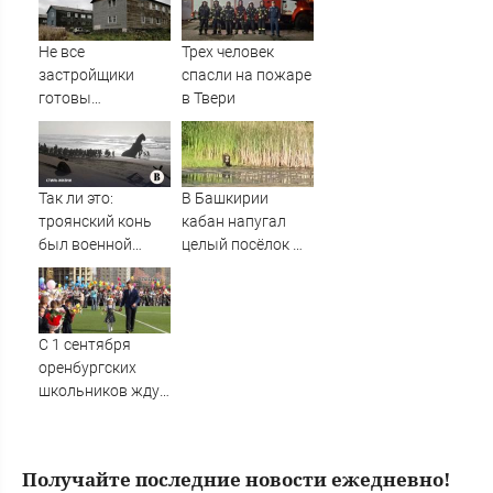
констатирует
смену настроений
Не все
Трех человек
» PolitCentr-NEWS
застройщики
спасли на пожаре
готовы
в Твери
участвовать в
расселении
«авариек» в
Мурманске
Так ли это:
В Башкирии
троянский конь
кабан напугал
был военной
целый посёлок —
хитростью
жители в панике
Одиссея?
С 1 сентября
оренбургских
школьников ждут
изменения в
учебной
программе
Получайте последние новости ежедневно!