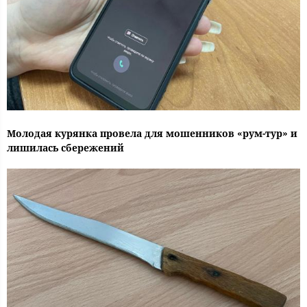
Молодая курянка провела для мошенников «рум-тур» и
лишилась сбережений