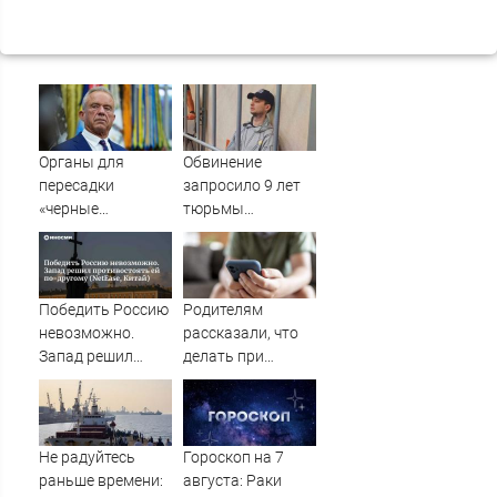
Органы для
Обвинение
пересадки
запросило 9 лет
«черные
тюрьмы
трансплантологи»
американцу
извлекали у еще
Гилману по
живых пациентов
новому делу
Победить Россию
Родителям
невозможно.
рассказали, что
Запад решил
делать при
противостоять ей
вербовке ребёнка
по-другому
в интернете - RT
(NetEase, Китай)
Russia -
Медиаплатформа
Не радуйтесь
Гороскоп на 7
МирТесен
раньше времени:
августа: Раки