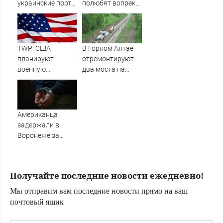
украинские порты
полюбят вопреки,
стонут, но
а Козероги
«Рыбарь» назвал
ощутят прилив
четыре причины,
сил
почему угроза
TWP: США
В Горном Алтае
для России жива
планируют
отремонтируют
военную
два моста на
операцию против
Телецком тракте:
террористов в
что предстоит
Мали
сделать
Американца
задержали в
Воронеже за
пьяный дебош в
поезде
Получайте последние новости ежедневно!
Мы отправим вам последние новости прямо на ваш
почтовый ящик