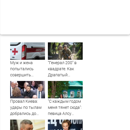
Муж и жена
“Генерал 200” в
попытались
квадрате. Как
совершить
Драпатый
суицид,
переплюнул
предупредив
Сырского
оперативные
службы
Провал Киева:
"С каждым годом
удары по тылам
меня тянет сюда":
добрались до
певица Алсу
Зеленского
приехала в
быстрее, чем до
татарскую