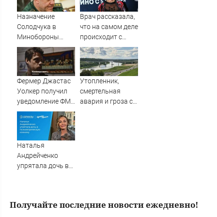
России
деревню, где
прошло ее
Назначение
Врач рассказала,
детство
Солодчука в
что на самом деле
07/08/2026 –
Минобороны
происходит с
Новости
костромичи
актрисой
встретили с
Натальей
гордостью
Андрейченко
Фермер Джастас
Утопленник,
Уолкер получил
смертельная
уведомление ФМС
авария и гроза с
о депортации из
градом: главное
России
за день
Наталья
Андрейченко
упрятала дочь в
психиатрическую
клинику
Получайте последние новости ежедневно!