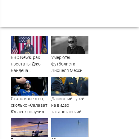
BBC News: рак
Умер отец
простаты Джо
футболиста
Байдена
Лионеля Месси
распространился
на его кости и
органы
Стало известно,
Давивший гусей
сколько «Салават
на видео
Юлаев» получил
татарстанский
от СКА в сделке
прокурор ушел в
по Бландиси
отставку
09/08/2026 –
Новости