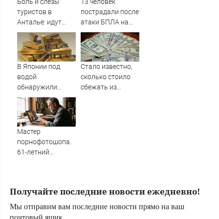
Боль и слезы
13 человек
туристов в
пострадали после
Анталье: идут
атаки БПЛА на
массовые
российский город
задержки рейсов
в Россию
В Японии под
Стало известно,
водой
сколько стоило
обнаружили
сбежать из
рекордные
воинской части
запасы
на Украине
«невидимого»
золота
Мастер
порнофотошопа.
61-летний
мужчина
смастерил
порнооткрытку и
Получайте последние новости ежедневно!
в итоге пойдёт
под суд
Мы отправим вам последние новости прямо на ваш
почтовый ящик