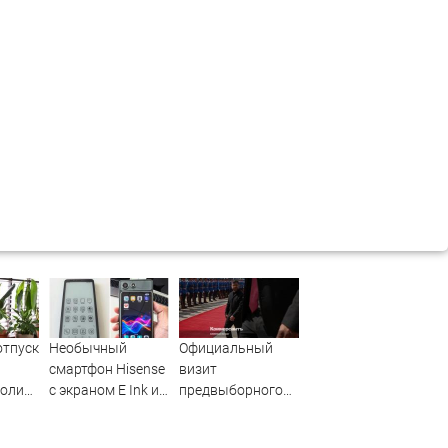
отпуск
Необычный
Официальный
смартфон Hisense
визит
полить
с экраном E Ink и
предвыборного
чная
съёмным
характера
ылка
цветным