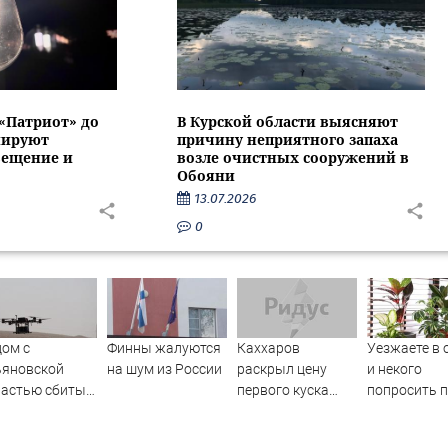
 «Патриот» до
В Курской области выясняют
нируют
причину неприятного запаха
вещение и
возле очистных сооружений в
Обояни
13.07.2026
0
ом с
Финны жалуются
Каххаров
Уезжаете в 
ьяновской
на шум из России
раскрыл цену
и некого
ластью сбиты
первого куска
попросить 
ажеские
торта Клавы Коки
цветы? Обы
пилотники
и Масленникова
винная бут