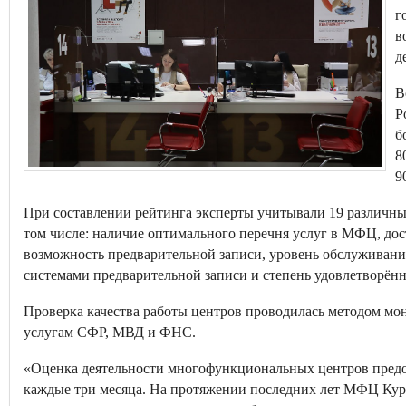
г
в
д
В
Р
б
8
9
При составлении рейтинга эксперты учитывали 19 различны
том числе: наличие оптимального перечня услуг в МФЦ, до
возможность предварительной записи, уровень обслуживания
системами предварительной записи и степень удовлетворённ
Проверка качества работы центров проводилась методом мо
услугам СФР, МВД и ФНС.
«Оценка деятельности многофункциональных центров пред
каждые три месяца. На протяжении последних лет МФЦ Курс