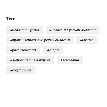
спасет ваш
комнатные
растения
Теги
#новости Курска
#новости Курской области
#происшествия в Курске и области
#бизнес
#расследования
#спорт
#мероприятия в Курске
#медицина
#социальное