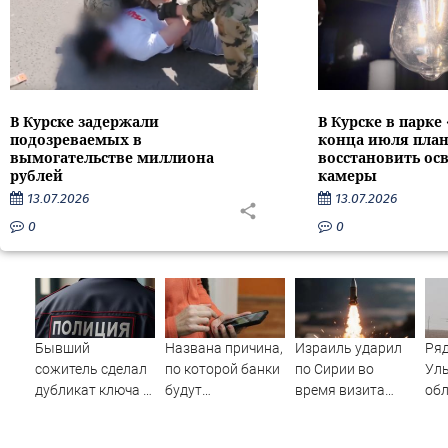
В Курске задержали
В Курске в парке
подозреваемых в
конца июля пла
вымогательстве миллиона
восстановить ос
рублей
камеры
13.07.2026
13.07.2026
0
0
Бывший
Названа причина,
Израиль ударил
Ряд
сожитель сделал
по которой банки
по Сирии во
Ул
дубликат ключа и
будут
время визита
об
обокрал уфимку
блокировать
главы МИД
вр
переводы
Турции
бес