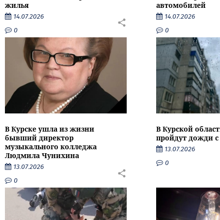
жилья
автомобилей
14.07.2026
14.07.2026
0
0
В Курске ушла из жизни
В Курской облас
бывший директор
пройдут дожди с
музыкального колледжа
13.07.2026
Людмила Чунихина
0
13.07.2026
0