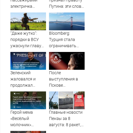
пассажирами
признал правоту
электричка
Путина: эти слова
столкнулась с
прозвучали не
грузовым
просто так
поездом —
десятки человек
"Даже жутко":
Bloomberg:
пострадали.
порядки в ВСУ
Турция стала
Видео с места ЧП
ужаснули главу
ограничивать
британской
проход судов в
армии
Черное море из-за
атак БПЛА -
Новости на
Зеленский
После
Вести.ru
жаловался и
выступления в
продолжал
Пскове
клянчить:
группировка
украинский
«Ленинград»
просрочка
отменила
превратил пресс-
концерты в
Герой мема
Главные новости
конференцию в
Якутске и
«Весёлый
Пензы за 8
Сербии в фарс
Саранске
молочник»
августа: 8 ракет,
подготовил
похолодание,