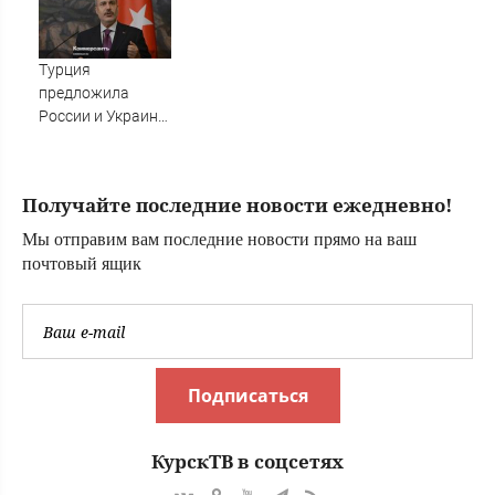
запасной план на
исчезновение
случай
АИ-95
выдворения его
Турция
семьи из РФ
предложила
России и Украине
объявить
мораторий на
удары в Черном
Получайте последние новости ежедневно!
море
Мы отправим вам последние новости прямо на ваш
почтовый ящик
Подписаться
КурскТВ в соцсетях