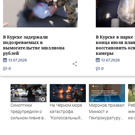
В Курске задержали
В Курске в парке
подозреваемых в
конца июля пла
вымогательстве миллиона
восстановить ос
рублей
камеры
13.07.2026
13.07.2026
0
0
Синоптики
На Чёрном море
Миронов призвал
Реб
предупредили о
катастрофа.
Минюст и
же
сильном ливне в
"Колоссальный
Генпрокуратуру
из-
Москве 7 августа
удар": Такого не
РФ изучить
дер
было за всю СВО
деятельность
вре