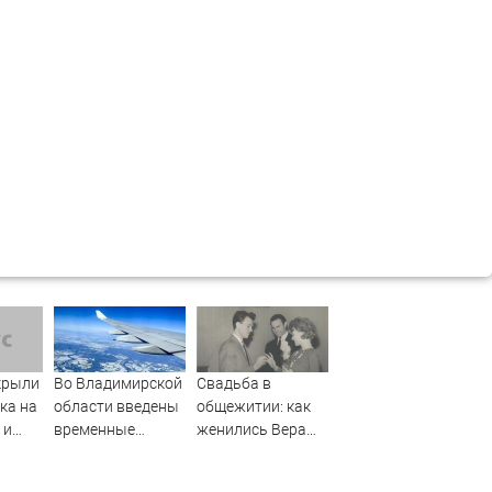
крыли
Во Владимирской
Свадьба в
ка на
области введены
общежитии: как
 и
временные
женились Вера
ограничения на
Алентова и
полеты малой
Владимир