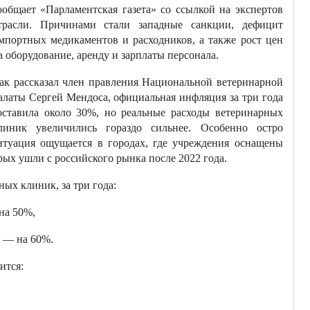
ообщает «Парламентская газета» со ссылкой на экспертов
трасли. Причинами стали западные санкции, дефицит
мпортных медикаментов и расходников, а также рост цен
а оборудование, аренду и зарплаты персонала.
ак рассказал член правления Национальной ветеринарной
алаты Сергей Мендоса, официальная инфляция за три года
оставила около 30%, но реальные расходы ветеринарных
линик увеличились гораздо сильнее. Особенно остро
итуация ощущается в городах, где учреждения оснащены
ых ушли с российского рынка после 2022 года.
ых клиник, за три года:
на 50%,
) — на 60%.
ится: