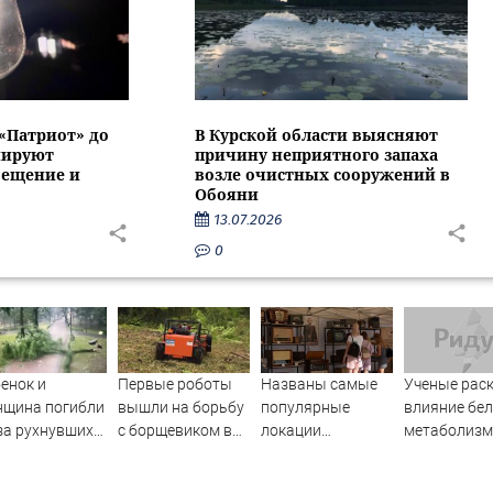
 «Патриот» до
В Курской области выясняют
нируют
причину неприятного запаха
вещение и
возле очистных сооружений в
Обояни
13.07.2026
0
енок и
Первые роботы
Названы самые
Ученые рас
нщина погибли
вышли на борьбу
популярные
влияние бел
за рухнувших
с борщевиком в
локации
метаболизм
евьев во
Ленобласти
фестиваля
процессы
мя урагана в
«Псковские
старения