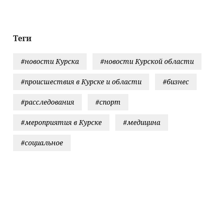
ленске -
каникулы»
ости на
ти.ru
Теги
#новости Курска
#новости Курской области
#происшествия в Курске и области
#бизнес
#расследования
#спорт
#мероприятия в Курске
#медицина
#социальное