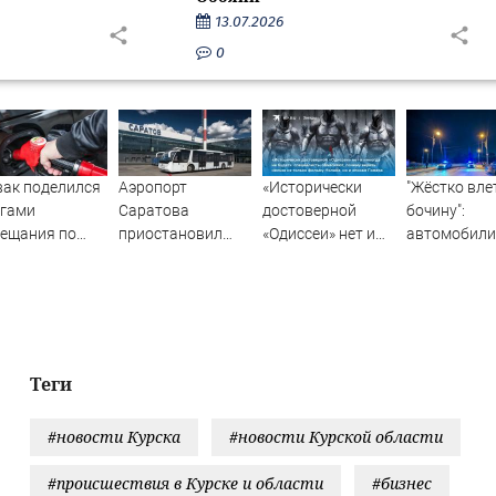
13.07.2026
0
ак поделился
Аэропорт
«Исторически
"Жёстко вле
огами
Саратова
достоверной
бочину":
ещания по
приостановил
«Одиссеи» нет и
автомобили
ливу:
свою работу -
никогда не будет»:
попал в ДТП
ледние
Новости на
специалисты
уходя от
ости о
Вести.ru
объясняют,
полицейско
уации с
почему верить
погони в Ю
нзином
нельзя не только
Сахалинске
фильму Нолана,
Теги
но и эпосам
Гомера
#новости Курска
#новости Курской области
#происшествия в Курске и области
#бизнес