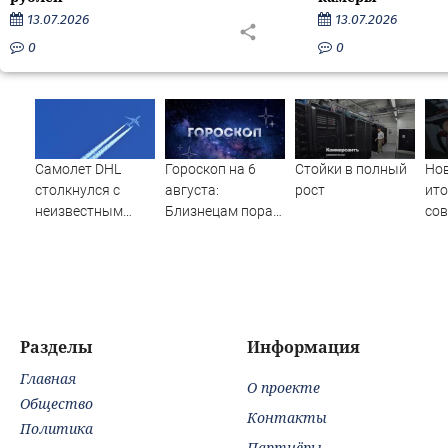
13.07.2026
13.07.2026
0
0
Самолет DHL
Гороскоп на 6
Стойки в полный
Нов
столкнулся с
августа:
рост
ит
неизвестным
Близнецам пора
сов
объектом над
отпустить
топ
Лейпцигом -
прошлое, а
пос
Новости на
Стрельцы
нов
Вести.ru
насладятся
сит
семейной
бе
гармонией
Разделы
Информация
Главная
О проекте
Общество
Контакты
Политика
Партнёры