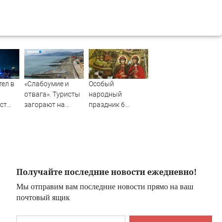
тел в
«Слабоумие и
Особый
отвага». Туристы
народный
ст
загорают на
праздник 6
,
пляжах в Сочи,
августа — День
над которыми
Бориса и Глеба:
й
работает ПВО
история,
жно-
традиции,
приметы
Получайте последние новости ежедневно!
Мы отправим вам последние новости прямо на ваш
почтовый ящик