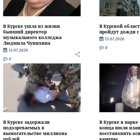
В Курске ушла из жизни
В Курской облас
бывший директор
пройдут дожди с
музыкального колледжа
13.07.2026
Людмила Чунихина
0
13.07.2026
0
В Курске задержали
В Курске в парке
подозреваемых в
конца июля пла
вымогательстве миллиона
восстановить ос
рублей
камеры