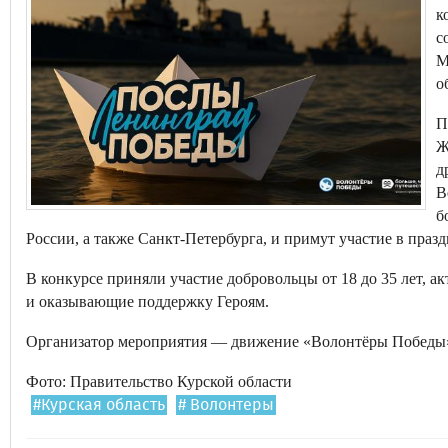
к
с
М
о
П
Ж
д
В
б
России, а также Санкт-Петербурга, и примут участие в пр
В конкурсе приняли участие добровольцы от 18 до 35 лет, 
и оказывающие поддержку Героям.
Организатор мероприятия — движение «Волонтёры Победы» 
Фото: Правительство Курской области
#Курская область
# Волонтеры