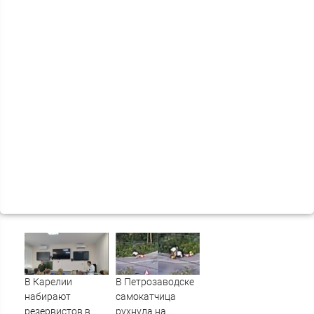
В Карелии
В Петрозаводске
набирают
самокатчица
резервистов в
рухнула на