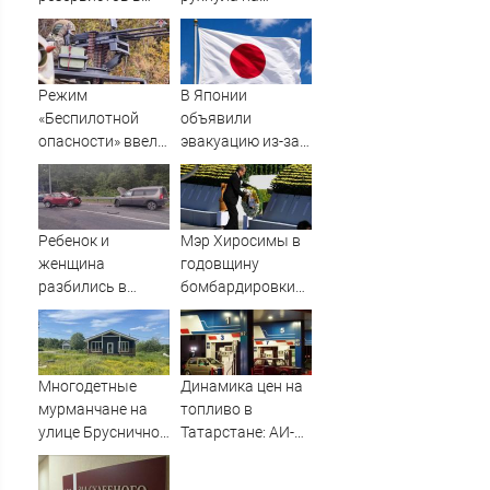
огневые группы
тротуар (ВИДЕО)
(ФОТО)
Режим
В Японии
«Беспилотной
объявили
опасности» ввели
эвакуацию из-за
в Башкирии 6
приближения
августа
мощного тайфуна
Ребенок и
Мэр Хиросимы в
женщина
годовщину
разбились в
бомбардировки
аварии в
ни разу не
Приладожье
упомянул США в
речи
Многодетные
Динамика цен на
мурманчане на
топливо в
улице Брусничной
Татарстане: АИ-92
ждут
и АИ-95 за неделю
электричества 11
подешевели на 2