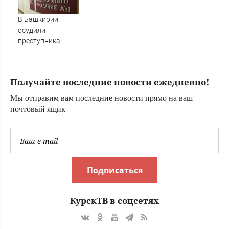
лет
процента
06/08/2026 –
В Башкирии
Новости
осудили
преступника,
напавшего на
пару после
застолья
Получайте последние новости ежедневно!
Мы отправим вам последние новости прямо на ваш
почтовый ящик
Подписаться
КурскТВ в соцсетях