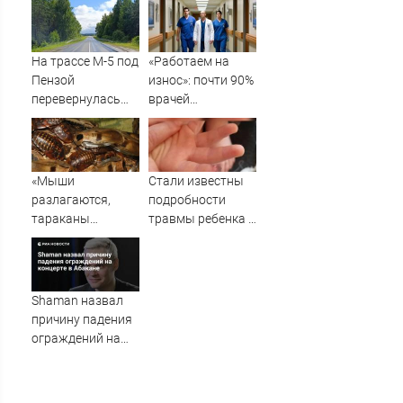
в зоне СВО
Газы
На трассе М-5 под
«Работаем на
Пензой
износ»: почти 90%
перевернулась
врачей
фура - Столица58
первичного звена
признались в
переработках —
62% спасаются
«Мыши
Стали известны
только так
разлагаются,
подробности
тараканы
травмы ребенка в
ползают»: соседи
детсаду
квартиры-
зоопарка
рассказали о
Shaman назвал
своей беде
причину падения
ограждений на
концерте в
Абакане