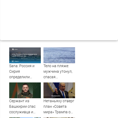
Sana: Россия и
Тело на пляже:
Сирия
мужчина утонул,
определили
спасая
судьбу военных
маленькую дочку
баз
09/08/2026 –
Новости
Сержант из
Нетаньяху отверг
Башкирии спас
план «Совета
сослуживца и
мира» Трампа о
получил ранение
выводе войск из