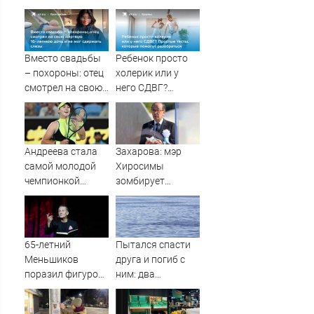
Вместо свадьбы
Ребенок просто
– похороны: отец
холерик или у
смотрел на свою
него СДВГ?
мертвую 16-
Простые тесты,
летнюю дочь и не
которые помогут
мог сдержать
разобраться
слезы
Андреева стала
Захарова: мэр
самой молодой
Хиросимы
чемпионкой
зомбирует
"Ролан Гаррос" с
японцев
1992 года
русофобскими
заклинаниями
65-летний
Пытался спасти
Меньшиков
друга и погиб с
поразил фигурой
ним: два
поклонников на
подростка
отдыхе в Греции
утонули в реке