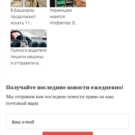
08/08/2026 –
Новости
В Башкирии
Украинцам
продолжают
икается
искать 11
Wildberries: В
пропавших без
супермаркетах
вести
начали пустеть
полки » PolitCentr-
NEWS
Пьяного водителя
лишили машины
и отправили в
тюрь
Получайте последние новости ежедневно!
Мы отправим вам последние новости прямо на ваш
почтовый ящик