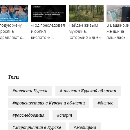
лодую жену
«Год преследовал
Найден живым
В Башкирии
тросяна
и облил
мужчина,
женщина
дравляют с
кислотой».
который 25 дней
лишилась
ременностью
Рассказ
блуждал по тайге
квартиры и
петербурженки о
(ФОТО)
сбережений 
жестоком
криптомоше
нападении и
реабилитации
Теги
#новости Курска
#новости Курской области
#происшествия в Курске и области
#бизнес
#расследования
#спорт
#мероприятия в Курске
#медицина