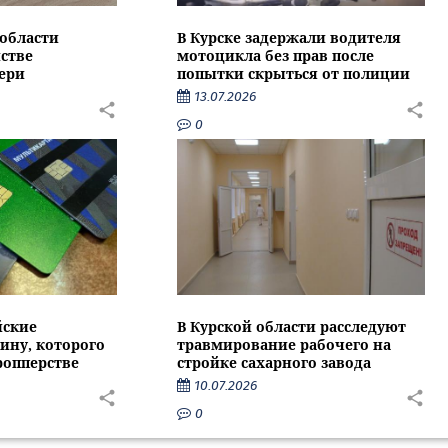
области
В Курске задержали водителя
стве
мотоцикла без прав после
ери
попытки скрыться от полиции
13.07.2026
0
йские
В Курской области расследуют
ину, которого
травмирование рабочего на
ропперстве
стройке сахарного завода
10.07.2026
0