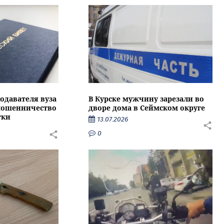
подавателя вуза
В Курске мужчину зарезали во
 мошенничество
дворе дома в Сеймском округе
тки
13.07.2026
0