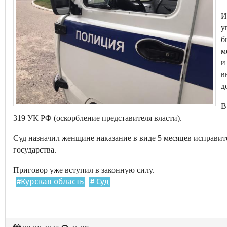
И
у
б
м
и
в
д
В
319 УК РФ (оскорбление представителя власти).
Суд назначил женщине наказание в виде 5 месяцев исправит
государства.
Приговор уже вступил в законную силу.
#Курская область
# Суд