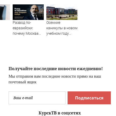
Развод по-
Осенние
евразийски:
каникулы в новом
почему Москва
учебном году
отказалась
продлятся
из-за
оплачивать
дольше
нников
«европейский
новогодних
билет» Пашиняна
✿✔️ TVCenter.ru
Получайте последние новости ежедневно!
Мы отправим вам последние новости прямо на ваш
почтовый ящик
Подписаться
КурскТВ в соцсетях