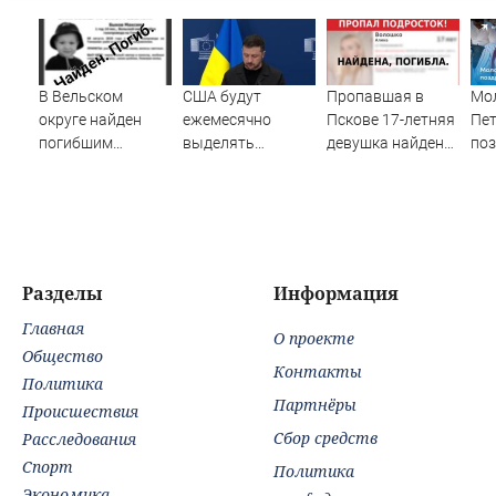
В Вельском
США будут
Пропавшая в
Мо
округе найден
ежемесячно
Пскове 17-летняя
Пе
погибшим
выделять
девушка найдена
поз
пропавший
Украине ракеты-
мертвой
бе
полуторагодовалый
перехватчики —
ребёнок
Зеленский
Разделы
Информация
Главная
О проекте
Общество
Контакты
Политика
Партнёры
Происшествия
Сбор средств
Расследования
Спорт
Политика
Экономика