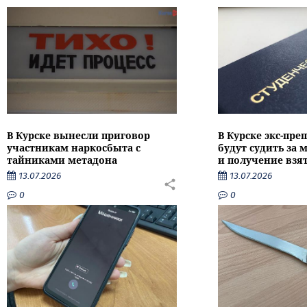
В Курске вынесли приговор
В Курске экс-пре
участникам наркосбыта с
будут судить за
тайниками метадона
и получение взя
13.07.2026
13.07.2026
0
0