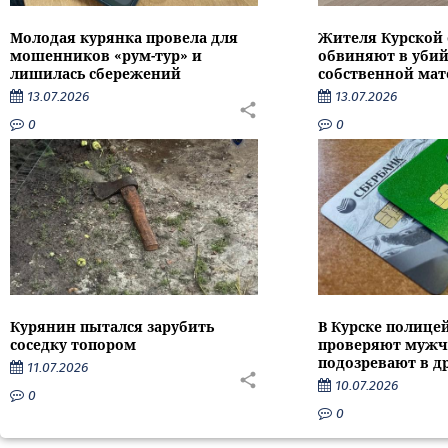
Молодая курянка провела для
Жителя Курской 
мошенников «рум-тур» и
обвиняют в убий
лишилась сбережений
собственной мат
13.07.2026
13.07.2026
0
0
Курянин пытался зарубить
В Курске полице
соседку топором
проверяют мужч
подозревают в д
11.07.2026
10.07.2026
0
0