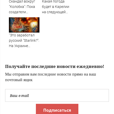
Скандал вокруг
Какая погода
"Колобка": Пока
будет в Карелии
создатели
на следующей
отбиваются от
неделе?
угроз, сборы
далеки от
рекордных
"Это заработал
русский "Starlink?":
На Украине
кратно
увеличилась
точность
Получайте последние новости ежедневно!
попаданий по
объектам врага:
Мы отправим вам последние новости прямо на ваш
Новости СВО,
почтовый ящик
военные сводки -
интерактивная
карта боевых
действи
Подписаться