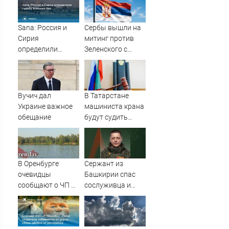
Sana: Россия и
Сербы вышли на
Сирия
митинг против
определили
Зеленского с
судьбу военных
портретами
баз
Путина
Вучич дал
В Татарстане
Украине важное
машиниста крана
обещание
будут судить
после падения
рабочего с 10-
метровой высоты
09/08/2026 –
В Оренбурге
Сержант из
Новости
очевидцы
Башкирии спас
сообщают о ЧП на
сослуживца и
озере Старица
получил ранение
в зоне СВО