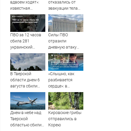
вдвоем ходят»:
отказались от
известная
эвакуации тела
журналистка
Натальи
подтвердила
Наговицыной с
роман
семитысячника
Бондарчука и
ПВО за 12 часов
Силы ПВО
Исаковой
сбила 281
отразили
украинский
дневную атаку
беспилотник
БПЛА на
Рязанскую
область
В Тверской
«Слышно, как
области днем 6
разбивается
августа сбили
сердце»: в
украинские БПЛА
Таиланде
простились с
убитыми
россиянами
Днем в небе над
Кировские грибы
Романом и
Тверской
отправились в
Дианой
областью сбили
Корею