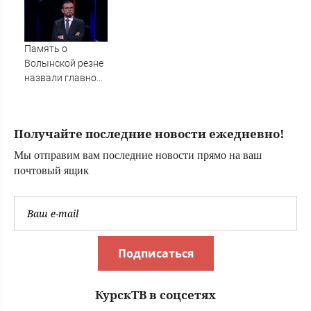
БПЛА
Память о
Волынской резне
назвали главной
темой в
политической
борьбе Польши -
Получайте последние новости ежедневно!
Новости на
Вести.ru
Мы отправим вам последние новости прямо на ваш
почтовый ящик
Подписаться
КурскТВ в соцсетях