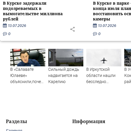
В Курске задержали
В Курске в парке
подозреваемых в
конца июля пла
вымогательстве миллиона
восстановить ос
рублей
камеры
13.07.2026
13.07.2026
0
0
В «Салавате
Сильный дождь
В Иркутской
В У
Юлаеве»
надвигается на
области нашли
Ко
объяснили,почему
Карелию
бесследно
ра
не стали активно
пропавший
вып
подписывать
самолёт Cessna
Кат
игроков в
182
межсезонье
Разделы
Информация
Главная