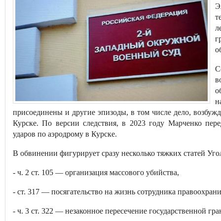
Э
т
л
г
о
С
в
о
н
присоединены и другие эпизоды, в том числе дело, возбужд
Курске. По версии следствия, в 2023 году Марченко пер
ударов по аэродрому в Курске.
В обвинении фигурирует сразу несколько тяжких статей Уго
- ч. 2 ст. 105 — организация массового убийства,
- ст. 317 — посягательство на жизнь сотрудника правоохран
- ч. 3 ст. 322 — незаконное пересечение государственной гр