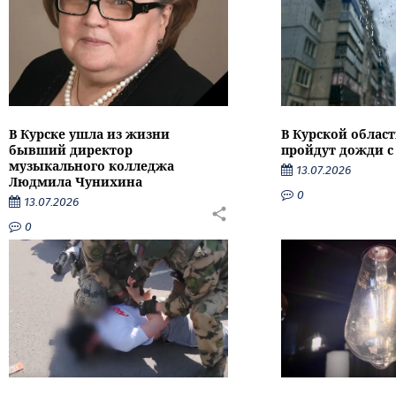
В Курске ушла из жизни
В Курской облас
бывший директор
пройдут дожди с
музыкального колледжа
13.07.2026
Людмила Чунихина
0
13.07.2026
0