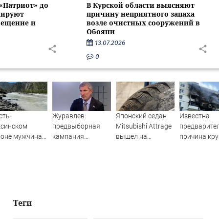
 «Патриот» до
В Курской области выясняют
нируют
причину неприятного запаха
вещение и
возле очистных сооружений в
Обояни
13.07.2026
0
сть-
Журавлев:
Японский седан
Известна
ксинском
предвыборная
Mitsubishi Attrage
предварите
йоне мужчина
кампания
вышел на
причина кр
ал из лодки в
"Яблока"
российский
пожара на
унь и пропал
оплачивается из
рынок по цене от
Гвардейской
иностранных
1,6 млн рублей
Уфе
источников -
Новости на
Вести.ru
Теги