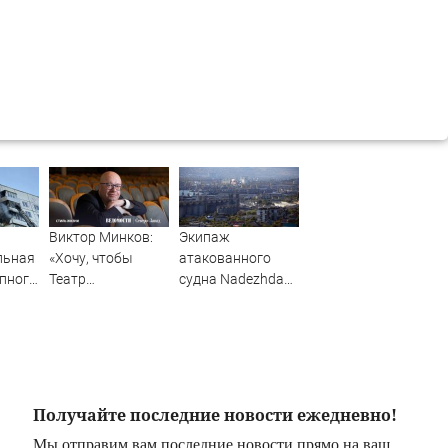
Виктор Минков:
Экипаж
льная
«Хочу, чтобы
атакованного
упного
Театр
судна Nadezhda
Комиссаржевской
был эвакуирован
 в
стал
в российский порт
Михайловским –
только в драме»
Получайте последние новости ежедневно!
Мы отправим вам последние новости прямо на ваш