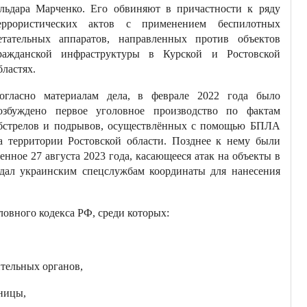
льдара Марченко. Его обвиняют в причастности к ряду
еррористических актов с применением беспилотных
етательных аппаратов, направленных против объектов
ражданской инфраструктуры в Курской и Ростовской
бластях.
огласно материалам дела, в феврале 2022 года было
озбуждено первое уголовное производство по фактам
бстрелов и подрывов, осуществлённых с помощью БПЛА
а территории Ростовской области. Позднее к нему были
енное 27 августа 2023 года, касающееся атак на объекты в
едал украинским спецслужбам координаты для нанесения
ловного кодекса РФ, среди которых:
ительных органов,
аницы,