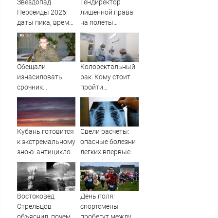
Звездопад
Гендиректор
Персеиды 2026:
лишенной права
даты пика, время
на полеты
наблюдения и
"ИжАвиа"
лучшие места
уволился
Обещали
Колоректальный
изнасиловать:
рак. Кому стоит
срочник
пройти
рассказал,
обследование и
почему застрелил
как современные
8 человек в
технологии
Забайкалье
помогают
Кубань готовится
Свели расчеты:
победить недуг?
к экстремальному
опасные болезни
зною: антициклон
легких впервые
принесет опасную
научились
жару до 39
различать без
градусов
биопсии
Востоковед
День поля:
Стрельцов
спортсмены
объяснил, почему
пробегут между