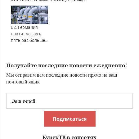
мэр Хиросимы не
грядками вместе
вспомнил про
с главой
США, но осудил
минсельхоза
Россию
BZ: Германия
платит за газ в
пять раз больше,
чем в 2020 году
Получайте последние новости ежедневно!
Мы отправим вам последние новости прямо на ваш
почтовый ящик
Подписаться
КурскТВ в соцсетях