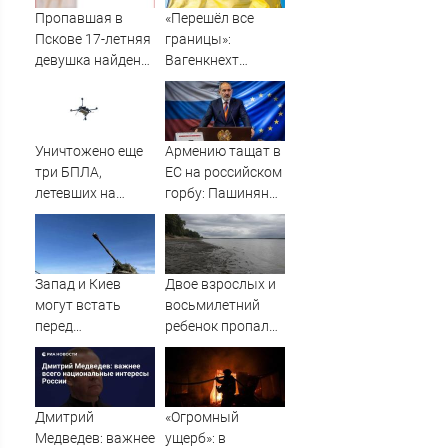
Пропавшая в
«Перешёл все
Пскове 17-летняя
границы»:
девушка найдена
Вагенкнехт
мертвой
жёстко ответила
послу Украины
Уничтожено еще
Армению тащат в
три БПЛА,
ЕС на российском
летевших на
горбу: Пашинян
Москву
узнал цену
предательства
Запад и Киев
Двое взрослых и
могут встать
восьмилетний
перед
ребенок пропали
необходимостью
во время сплава
выполнить
по реке
условия Путина
08/08/2026 –
Новости
Дмитрий
«Огромный
Медведев: важнее
ущерб»: в