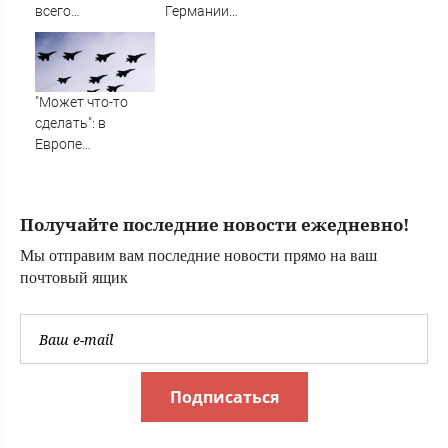
всего
Германии
национальные
рассказали об
интересы России
ударах ВС России
по Украине
"Может что-то
сделать": в
Европе
высказались о
нападении
России
Получайте последние новости ежедневно!
Мы отправим вам последние новости прямо на ваш
почтовый ящик
Подписаться