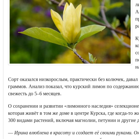
л
А
п
р
К
к
с
п
н
Сорт оказался низкорослым, практически без колючек, давал 
граммов. Анализ показал, что курский лимон по содержани
свежесть до 5–6 месяцев.
О сохранении и развитии «лимонного наследия» селекционе
которая живёт в том же доме в центре Курска, где когда-то ж
300 видами растений, включая магнолии, петунии и другие 
—
Ирина влюблена в красоту и создает её своими руками. О