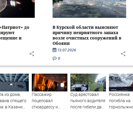
 «Патриот» до
В Курской области выясняют
нируют
причину неприятного запаха
вещение и
возле очистных сооружений в
Обояни
13.07.2026
0
а из дома,
Пассажир
Суд арестовал
Россиянка
авив спящего
поцеловал
пьяного водителя
погибла на
а: в Казани
стюардессу и
после гибели двух
горнолыжн
ь пойдет под
попал под арест -
пассажиров в
курорте во
 за гибель
АБН 24
Башкирии
Франции
лыша
08/2026 –