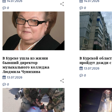
14.07.2026
14.07.2026
0
0
В Курске ушла из жизни
В Курской облас
бывший директор
пройдут дожди с
музыкального колледжа
13.07.2026
Людмила Чунихина
0
13.07.2026
0