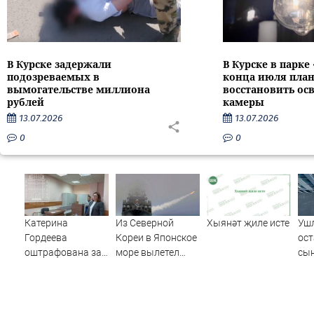
В Курске задержали
В Курске в парке
подозреваемых в
конца июля пла
вымогательстве миллиона
восстановить ос
рублей
камеры
13.07.2026
13.07.2026
0
0
Катерина
Из Северной
Хыянәт җиле исте
Ушл
Гордеева
Кореи в Японское
ост
оштрафована за
море вылетел
сын
пропаганду ЛГБТ
неопознанный
мат
в интернете -
снаряд
суд
Новости на
ма
Вести.ru
07/