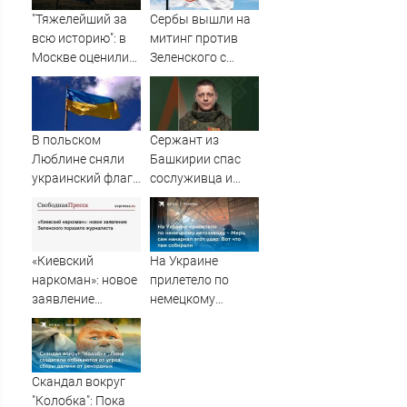
"Тяжелейший за
Сербы вышли на
всю историю": в
митинг против
Москве оценили
Зеленского с
масштаб кризиса
портретами
в НАТО
Путина
В польском
Сержант из
Люблине сняли
Башкирии спас
украинский флаг
сослуживца и
со здания ратуши
получил ранение
- Новости на
в зоне СВО
Вести.ru
«Киевский
На Украине
наркоман»: новое
прилетело по
заявление
немецкому
Зеленского
автозаводу -
поразило
Мерц сам
журналиста
накаркал этот
удар: Вот что там
Скандал вокруг
собирали
"Колобка": Пока