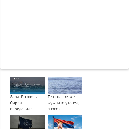
Sana: Россия и
Тело на пляже:
Сирия
мужчина утонул,
определили
спасая
судьбу военных
маленькую дочку
баз
09/08/2026 –
Новости