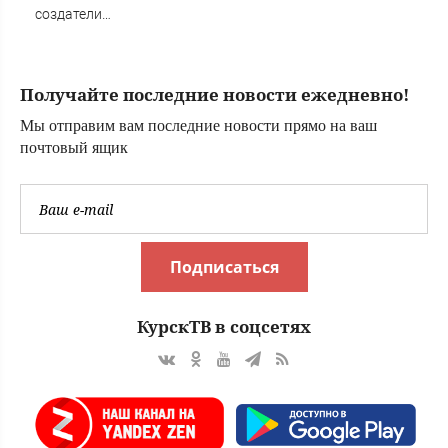
создатели
отбиваются от
угроз, сборы
далеки от
Получайте последние новости ежедневно!
рекордных
Мы отправим вам последние новости прямо на ваш
почтовый ящик
Подписаться
КурскТВ в соцсетях