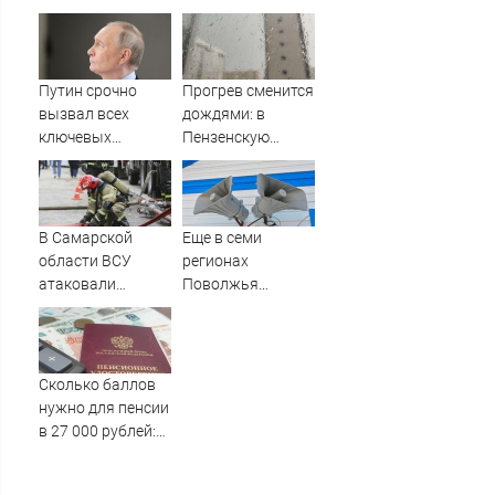
бизнесмена
хитростью
Одиссея?
Путин срочно
Прогрев сменится
вызвал всех
дождями: в
ключевых
Пензенскую
руководителей в
область идет
Кремль. Что
похолодание до
произошло?
+17
В Самарской
Еще в семи
области ВСУ
регионах
атаковали
Поволжья
промышленное
объявлена
предприятие
ракетная
опасность -
Новости на
Сколько баллов
Вести.ru
нужно для пенсии
в 27 000 рублей:
расчет ИПК по
зарплате показал