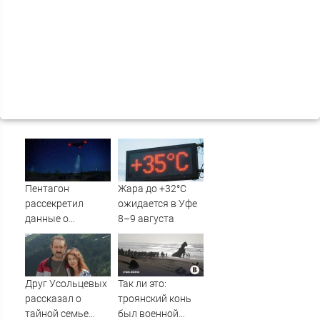
Пентагон
Жара до +32°C
рассекретил
ожидается в Уфе
данные о
8–9 августа
появлении НЛО
на Ближнем
Востоке
Друг Усольцевых
Так ли это:
рассказал о
троянский конь
тайной семье
был военной