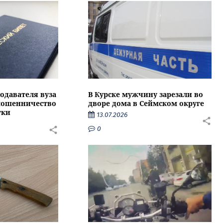
подавателя вуза
В Курске мужчину зарезали во
 мошенничество
дворе дома в Сеймском округе
тки
13.07.2026
0