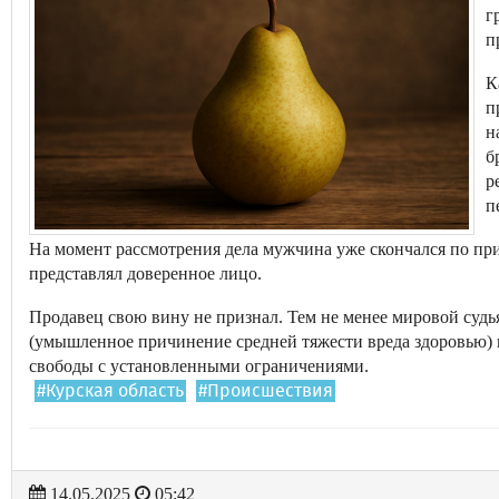
г
п
К
п
н
б
р
п
На момент рассмотрения дела мужчина уже скончался по при
представлял доверенное лицо.
Продавец свою вину не признал. Тем не менее мировой судья
(умышленное причинение средней тяжести вреда здоровью) и
свободы с установленными ограничениями.
#Курская область
#Происшествия
14.05.2025
05:42