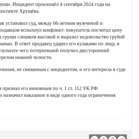
руши. Инцидент произошёл 4 сентября 2024 года на
роспекте Хрущёва.
ак установил суд, между 66-летним мужчиной и
родавцом вспыхнул конфликт: покупатель посчитал цену
а груши слишком высокой и выразил недовольство грубой
ранью. В ответ продавец ударил его кулаками по лицу, в
езультате чего потерпевший получил двусторонний
ерелом нижней челюсти.
чинам, не связанным с инцидентом, и его интересы в суде
 признал его виновным по ч. 1 ст. 112 УК РФ
 назначил наказание в виде одного года ограничения