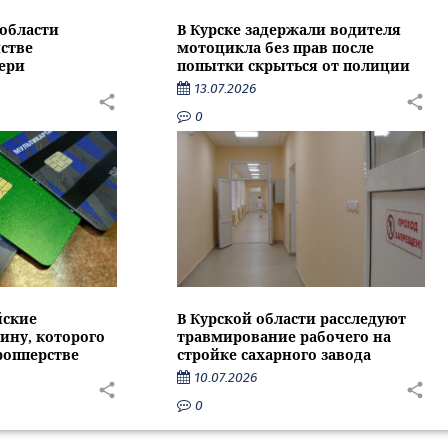
области
В Курске задержали водителя
стве
мотоцикла без прав после
ери
попытки скрыться от полиции
13.07.2026
0
йские
В Курской области расследуют
ину, которого
травмирование рабочего на
ропперстве
стройке сахарного завода
10.07.2026
0