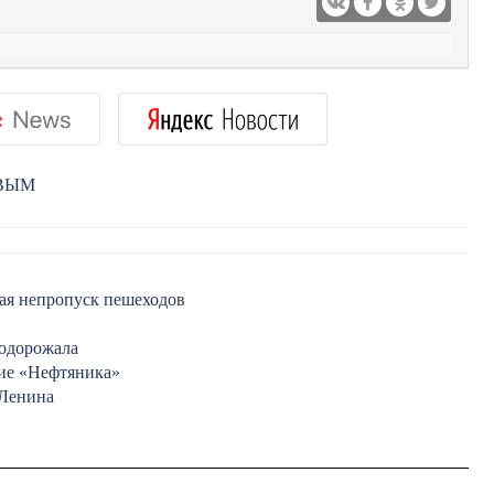
РВЫМ
щая непропуск пешеходов
подорожала
ие «Нефтяника»
 Ленина