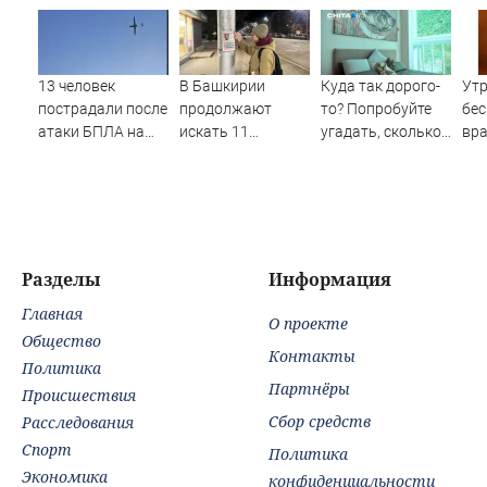
13 человек
В Башкирии
Куда так дорого-
Ут
пострадали после
продолжают
то? Попробуйте
бес
атаки БПЛА на
искать 11
угадать, сколько
вра
российский город
пропавших без
стоит аренда
по
вести
элитных квартир
ата
в Чите
пре
Пов
по
Разделы
Информация
Главная
О проекте
Общество
Контакты
Политика
Партнёры
Происшествия
Сбор средств
Расследования
Спорт
Политика
Экономика
конфиденциальности