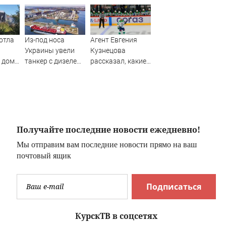
отла
Из-под носа
Агент Евгения
Украины увели
Кузнецова
 дом
танкер с дизелем:
рассказал, какие
топливная
варианты
передышка в ЕС
перехода были у
подходит к концу
форварда
Получайте последние новости ежедневно!
Мы отправим вам последние новости прямо на ваш
почтовый ящик
Подписаться
КурскТВ в соцсетях