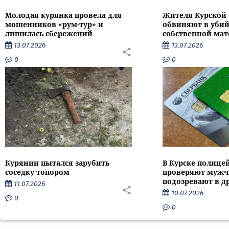
Молодая курянка провела для
Жителя Курской 
мошенников «рум-тур» и
обвиняют в убий
лишилась сбережений
собственной мат
13.07.2026
13.07.2026
0
0
Курянин пытался зарубить
В Курске полице
соседку топором
проверяют мужч
подозревают в д
11.07.2026
10.07.2026
0
0