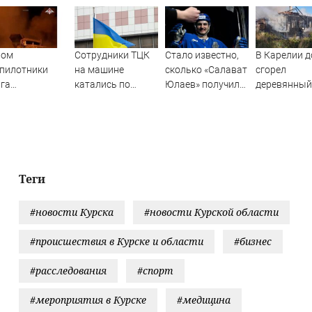
ром
Сотрудники ТЦК
Стало известно,
В Карелии д
пилотники
на машине
сколько «Салават
сгорел
га
катались по
Юлаев» получил
деревянный
пытались
полю, преследуя
от СКА в сделке
(ФОТО)
ковать
мужчину
по Бландиси
дприятия в
олжье, но им
мешал кран
Теги
#новости Курска
#новости Курской области
#происшествия в Курске и области
#бизнес
#расследования
#спорт
#мероприятия в Курске
#медицина