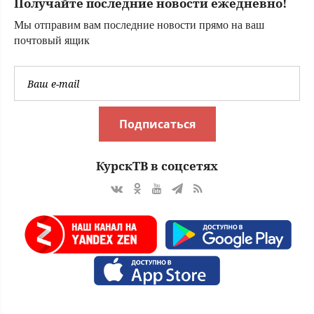
Получайте последние новости ежедневно!
десятки человек
пострадали.
Мы отправим вам последние новости прямо на ваш
Видео с места ЧП
почтовый ящик
Подписаться
КурскТВ в соцсетях