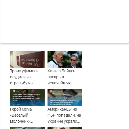
Троих уфимцев
Хантер Байден
осудили за
раскрыл
стрельбу на
величайшую
кладбище в
ошибку своего
Башкирии
отца: бездействие
против Трампа
Герой мема
Американцы из
«Весёлый
ФБР попадали: на
молочник»
Украине украли
подготовил
42 млрд долларов