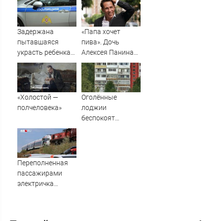
запасной план на
помощи Запада
случай
выдворения его
Задержана
«Папа хочет
семьи из РФ
пытавшаяся
пива». Дочь
украсть ребенка
Алексея Панина*
россиянка
поставила отцу
печальный
диагноз
«Холостой —
Оголённые
полчеловека»
лоджии
беспокоят
мурманчан
Переполненная
пассажирами
электричка
столкнулась с
грузовым
поездом —