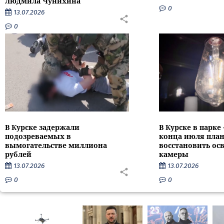
Людмила Чунихина
0
13.07.2026
0
В Курске задержали
В Курске в парке
подозреваемых в
конца июля пла
вымогательстве миллиона
восстановить ос
рублей
камеры
13.07.2026
13.07.2026
0
0