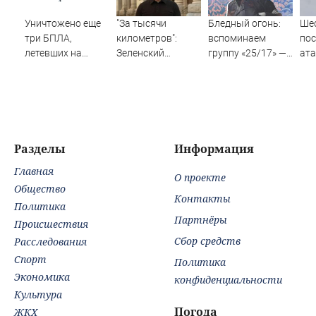
Уничтожено еще
"За тысячи
Бледный огонь:
Шес
три БПЛА,
километров":
вспоминаем
пос
летевших на
Зеленский
группу «25/17» —
ата
Москву
закатил истерику
великую и (часто)
Ил
Западу после
ужасную
ночного удара
Разделы
Информация
Главная
О проекте
Общество
Контакты
Политика
Партнёры
Происшествия
Сбор средств
Расследования
Спорт
Политика
Экономика
конфиденциальности
Культура
Погода
ЖКХ