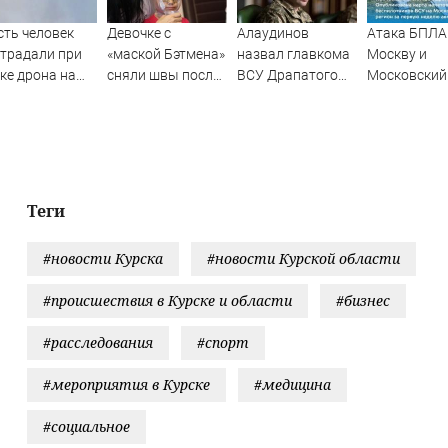
ть человек
Девочке с
Алаудинов
Атака БПЛА
традали при
«маской Бэтмена»
назвал главкома
Москву и
ке дрона на
сняли швы после
ВСУ Драпатого
Московский
ьский НПЗ
последней
страшнейшим
регион с 1 п
операции
националистом и
августа 202
русофобом
года: карта
ударов,
последние
новости об
Теги
отражении
беспилотни
#новости Курска
#новости Курской области
ВСУ
#происшествия в Курске и области
#бизнес
#расследования
#спорт
#мероприятия в Курске
#медицина
#социальное