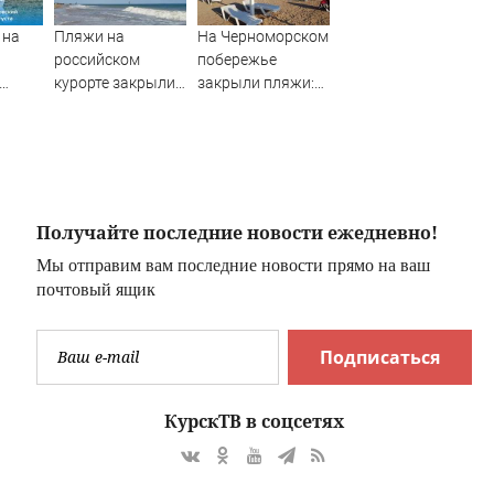
 на
Пляжи на
На Черноморском
российском
побережье
курорте закрыли
закрыли пляжи:
о 8
из-за угрозы
что там
6
БПЛА
происходит
Получайте последние новости ежедневно!
Мы отправим вам последние новости прямо на ваш
ков
почтовый ящик
Подписаться
КурскТВ в соцсетях