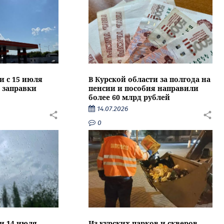
и с 15 июля
В Курской области за полгода на
 заправки
пенсии и пособия направили
более 60 млрд рублей
14.07.2026
0
ти 14 июля
Из курских парков и скверов