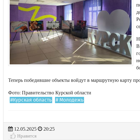
п
д
Р
с
Н
В
г
н
б
Теперь победившие объекты войдут в маршрутную карту пр
Фото: Правительство Курской области
#Курская область
# Молодежь
12.05.2025
20:25
Нравится