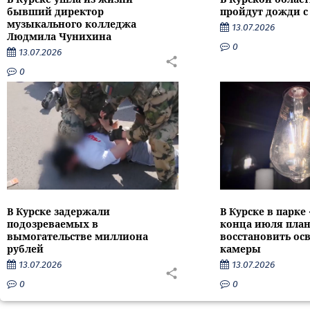
бывший директор
пройдут дожди с
музыкального колледжа
13.07.2026
Людмила Чунихина
0
13.07.2026
0
В Курске задержали
В Курске в парке
подозреваемых в
конца июля пла
вымогательстве миллиона
восстановить ос
рублей
камеры
13.07.2026
13.07.2026
0
0