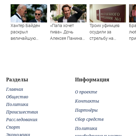
Хантер Байден
«Папа хочет
Троих уфимцев
Бра
раскрыл
пива». Дочь
осудили за
лю
величайшую
Алексея Панина*
стрельбу на
пр
ошибку своего
поставила отцу
кладбище в
пог
отца: бездействие
печальный
Башкирии
лу
против Трампа
диагноз
сня
Разделы
Информация
Главная
О проекте
Общество
Контакты
Политика
Партнёры
Происшествия
Сбор средств
Расследования
Спорт
Политика
Экономика
конфиденциальности