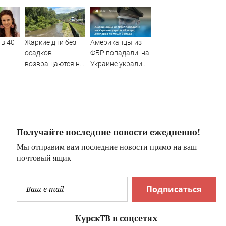
в 40
Жаркие дни без
Американцы из
осадков
ФБР попадали: на
возвращаются на
Украине украли
казала
Алтай
42 млрд долларов
ото:
помощи Запада
 мужа
Получайте последние новости ежедневно!
Мы отправим вам последние новости прямо на ваш
почтовый ящик
Подписаться
КурскТВ в соцсетях