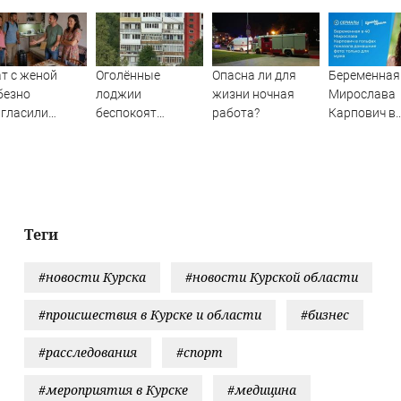
т с женой
Оголённые
Опасна ли для
Беременная 
безно
лоджии
жизни ночная
Мирослава
игласили
беспокоят
работа?
Карпович в
остить, но
мурманчан
гольфах по
чше бы мы
домашние ф
ли квартиру
только для
Теги
#новости Курска
#новости Курской области
#происшествия в Курске и области
#бизнес
#расследования
#спорт
#мероприятия в Курске
#медицина