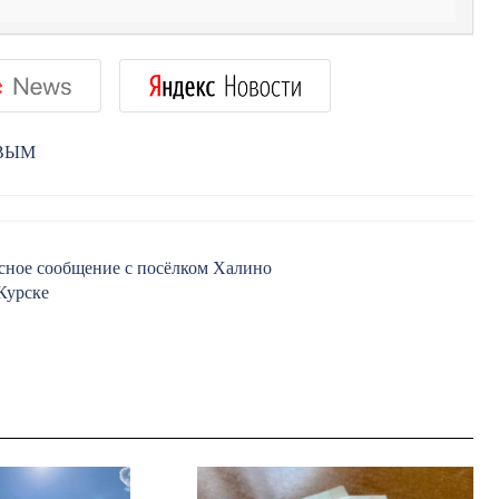
РВЫМ
усное сообщение с посёлком Халино
Курске