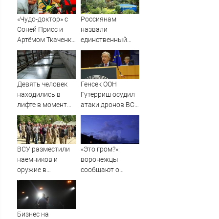
ТВ.
«Чудо-доктор» с
Россиянам
Соней Присс и
назвали
Артёмом Ткаченко
единственный
выходит на СТС
способ победить
белокрылку
Девять человек
Генсек ООН
находились в
Гутерриш осудил
лифте в момент
атаки дронов ВСУ
его падения в
на Россию
Махачкале -
Новости на
Вести.ru
ВСУ разместили
«Это гром?»:
наемников и
воронежцы
оружие в
сообщают о
действующем
громких хлопках
детском лагере
под Львовом -
Новости на
Бизнес на