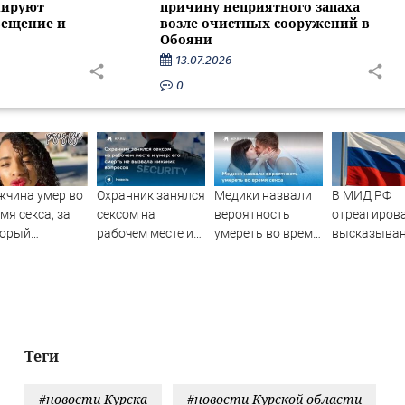
нируют
причину неприятного запаха
вещение и
возле очистных сооружений в
Обояни
13.07.2026
0
чина умер во
Охранник занялся
Медики назвали
В МИД РФ
мя секса, за
сексом на
вероятность
отреагиров
торый
рабочем месте и
умереть во время
высказыва
латил 11
умер: его смерть
секса
властей Яп
яч долларов
не вызвала
про атаку н
никаких вопросов
Хиросиму
Теги
#новости Курска
#новости Курской области