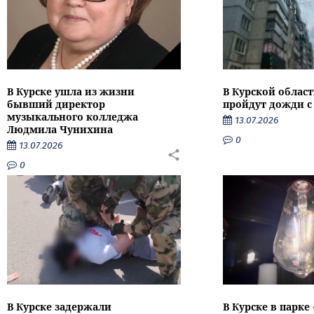
В Курске ушла из жизни
В Курской облас
бывший директор
пройдут дожди с
музыкального колледжа
13.07.2026
Людмила Чунихина
0
13.07.2026
0
В Курске задержали
В Курске в парке