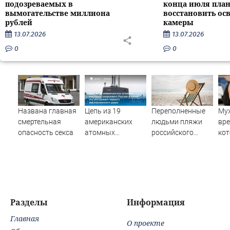
подозреваемых в
конца июля пла
вымогательстве миллиона
восстановить ос
рублей
камеры
13.07.2026
13.07.2026
0
0
Названа главная
Цепь из 19
Переполненные
Муж
смертельная
американских
людьми пляжи
вре
опасность секса
атомных
российского
ко
подлодок
курортного
зап
«окружает»
города сняли на
тыс
Россию и Китай:
видео
это инструмент
первого
массированного
Разделы
Информация
удара
Главная
О проекте