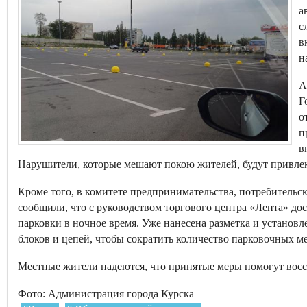
а
с
в
н
А
Г
о
п
в
Нарушители, которые мешают покою жителей, будут привлек
Кроме того, в комитете предпринимательства, потребительс
сообщили, что с руководством торгового центра «Лента» до
парковки в ночное время. Уже нанесена разметка и установ
блоков и цепей, чтобы сократить количество парковочных м
Местные жители надеются, что принятые меры помогут восс
Фото: Администрация города Курска