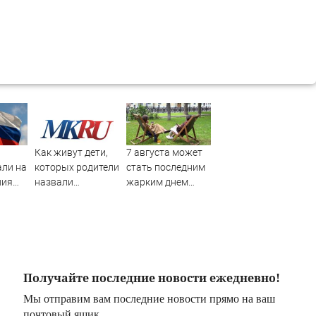
Как живут дети,
7 августа может
али на
которых родители
стать последним
ния
назвали
жарким днем
онии
диковинными
этого лета в
а
именами?
Москве - Новости
на Вести.ru
Получайте последние новости ежедневно!
Мы отправим вам последние новости прямо на ваш
почтовый ящик