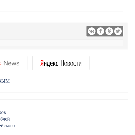
РВЫМ
ров
ублей
ейского