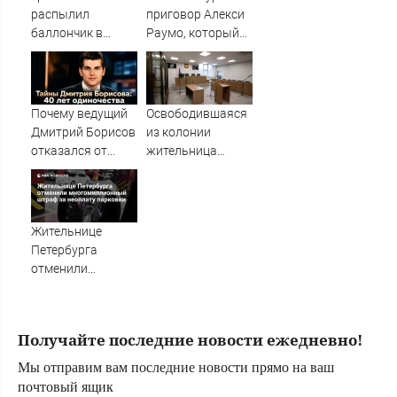
10/08/2026 –
распылил
приговор Алекси
Новости
баллончик в
Раумо, который
супермаркете
привлекал
Ржева – Новости
инвестиции в
Твери и городов
Карелию
Тверской области
Почему ведущий
Освободившаяся
сегодня -
Дмитрий Борисов
из колонии
Afanasy.biz –
отказался от
жительница
Тверские новости.
фамилии
Тверской области
Новости Твери.
знаменитого
получила
Тверь новости. Но
отца, как
обратный билет
поссорился с
Жительнице
Малаховым и
Петербурга
кого он скрывает
отменили
в свои 40 лет ✿✔️
многомиллионный
TVCenter.ru
штраф за
неоплату
Получайте последние новости ежедневно!
парковки
Мы отправим вам последние новости прямо на ваш
почтовый ящик