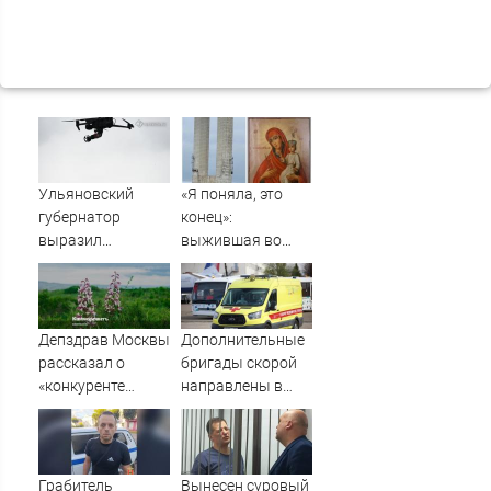
Ульяновский
«Я поняла, это
губернатор
конец»:
выразил
выжившая во
соболезнования
время шторма на
семьям погибших
Волге девушка
в Нижнекамске
рассказала, что
кричал ей
Депздрав Москвы
Дополнительные
Садовников
рассказал о
бригады скорой
перед
«конкуренте
направлены в
исчезновением
борщевика» в
Нижнекамск для
России
помощи
пострадавшим
при атаке БПЛА
Грабитель
Вынесен суровый