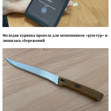
Молодая курянка провела для мошенников «рум-тур» и
лишилась сбережений