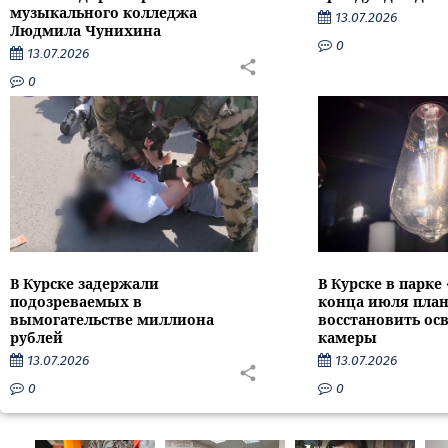
музыкального колледжа
13.07.2026
Людмила Чунихина
0
13.07.2026
0
В Курске задержали
В Курске в парке
подозреваемых в
конца июля пла
вымогательстве миллиона
восстановить ос
рублей
камеры
13.07.2026
13.07.2026
0
0