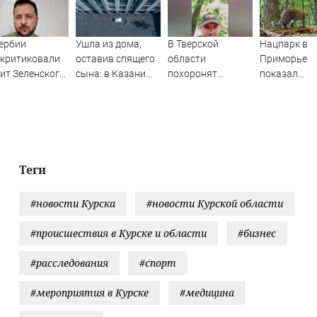
ербии
Ушла из дома,
В Тверской
Нацпарк в
скритиковали
оставив спящего
области
Приморье
ит Зеленского
сына: в Казани
похоронят
показал
елград
мать пойдет под
участника СВО
"модельную
суд за гибель
походку"
малыша
дальневост
07/08/2026 –
леопарда
Новости
Теги
#новости Курска
#новости Курской области
#происшествия в Курске и области
#бизнес
#расследования
#спорт
#мероприятия в Курске
#медицина