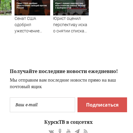
Сенат США
Юрист оценил
одобрил
перспективу иска
ужесточение
о снятии списка
санкций против
"Яблока" с
России
выборов в ГД
очного
Получайте последние новости ежедневно!
Мы отправим вам последние новости прямо на ваш
почтовый ящик
Подписаться
КурскТВ в соцсетях