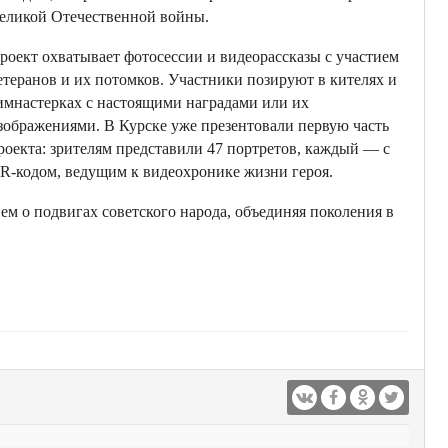
еликой Отечественной войны.
роект охватывает фотосессии и видеорассказы с участием
етеранов и их потомков. Участники позируют в кителях и
имнастерках с настоящими наградами или их
зображениями. В Курске уже презентовали первую часть
роекта: зрителям представили 47 портретов, каждый — с
R-кодом, ведущим к видеохронике жизни героя.
м о подвигах советского народа, объединяя поколения в