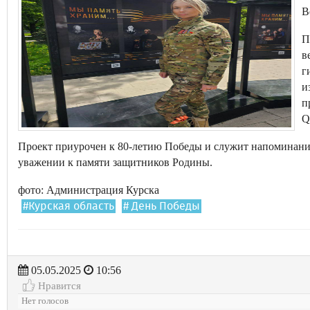
В
П
в
г
и
п
Q
Проект приурочен к 80-летию Победы и служит напоминание
уважении к памяти защитников Родины.
фото: Администрация Курска
#Курская область
# День Победы
05.05.2025
10:56
Нравится
Нет голосов