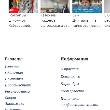
Гонконгцы
Катерина
Сын
В С
штурмуют
Гордеева
Джигарханяна
ра
Хабаровский
оштрафована за
тайно вернулся в
виз
край
пропаганду ЛГБТ
Москву из США
в Б
в интернете -
Новости на
Вести.ru
Разделы
Информация
Главная
О проекте
Общество
Контакты
Политика
Партнёры
Происшествия
Сбор средств
Расследования
Спорт
Политика
Экономика
конфиденциальности
Культура