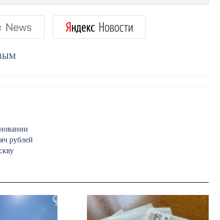
РВЫМ
вновании
сяч рублей
скву