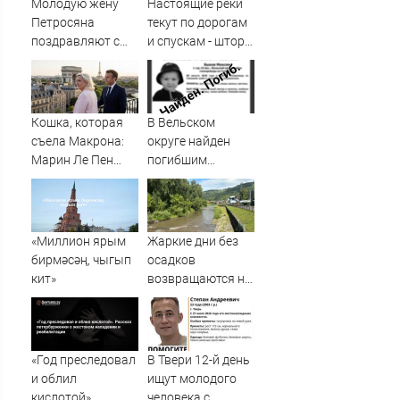
Молодую жену
Настоящие реки
Петросяна
текут по дорогам
поздравляют с
и спускам - шторм
беременностью
«нарезал задач»
горожанам и
службам
Сызрани
Кошка, которая
В Вельском
съела Макрона:
округе найден
Марин Ле Пен
погибшим
готова стать
пропавший
президентом
полуторагодовалый
Франции. Что это
ребёнок
даст России
«Миллион ярым
Жаркие дни без
бирмәсәң, чыгып
осадков
кит»
возвращаются на
Алтай
«Год преследовал
В Твери 12-й день
и облил
ищут молодого
кислотой».
человека с