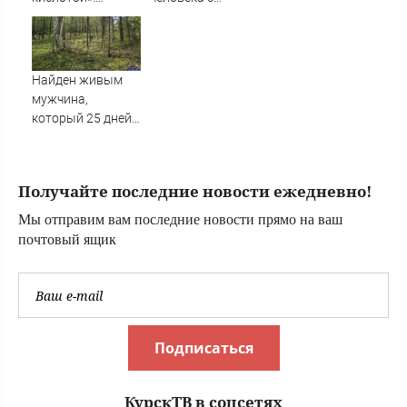
Рассказ
татуировкой на
петербурженки о
руке – Новости
жестоком
Твери и городов
нападении и
Тверской области
Найден живым
реабилитации
сегодня -
мужчина,
Afanasy.biz –
который 25 дней
Тверские новости.
блуждал по тайге
Новости Твери.
(ФОТО)
Тверь н
Получайте последние новости ежедневно!
Мы отправим вам последние новости прямо на ваш
почтовый ящик
Подписаться
КурскТВ в соцсетях