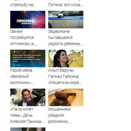
стрельбу на
Путина: эти слова
кладбище в
прозвучали не
Башкирии
просто так
Овнам
Задержана
потребуется
пытавшаяся
оптимизм, а
украсть ребенка
Водолеям –
россиянка
настойчивость:
гороскоп на
воскресенье, 9
Герой мема
Алып баручы
августа
«Весёлый
Гөлназ Гайсина:
молочник»
«Кешегә иң кирәк
подготовил
әйбер - җылы сүз»
запасной план на
случай
выдворения его
«Папа хочет
Мошенники
семьи из РФ
пива». Дочь
убедили
Алексея Панина*
россиянку
поставила отцу
продать