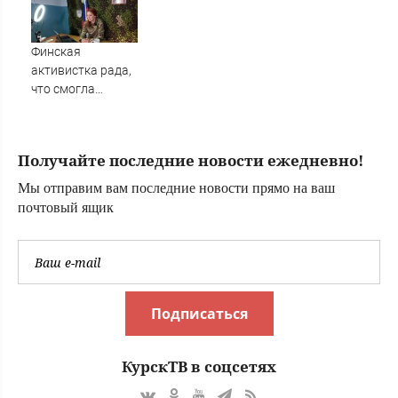
печальный
квартиру, но суд
диагноз
аннулировал
сделку
Финская
активистка рада,
что смогла
помочь насильно
мобилизованному
в ВСУ - Новости
Получайте последние новости ежедневно!
на Вести.ru
Мы отправим вам последние новости прямо на ваш
почтовый ящик
Подписаться
КурскТВ в соцсетях