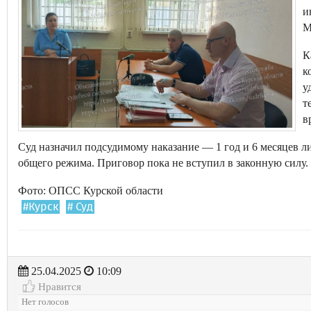
и
М
К
к
у
т
в
Суд назначил подсудимому наказание — 1 год и 6 месяцев 
общего режима. Приговор пока не вступил в законную силу.
Фото: ОПСС Курской области
#Курск
# Суд
25.04.2025
10:09
Нравится
Нет голосов