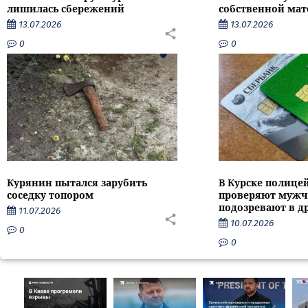
лишилась сбережений
собственной мат
13.07.2026
13.07.2026
0
0
Курянин пытался зарубить
В Курске полице
соседку топором
проверяют мужч
подозревают в д
11.07.2026
10.07.2026
0
0