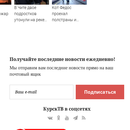
В Чите двое
Кот Федос
ожар
подростков
проехал
утонули на реке
полстраны и
Ингода
вернулся домой
благодаря
неравнодушным
людям
Получайте последние новости ежедневно!
Мы отправим вам последние новости прямо на ваш
почтовый ящик
Подписаться
КурскТВ в соцсетях