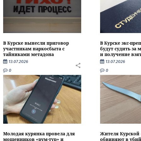
В Курске вынесли приговор
В Курске экс-пре
участникам наркосбыта с
будут судить за
тайниками метадона
и получение взя
13.07.2026
13.07.2026
0
0
Молодая курянка провела для
Жителя Курской 
мошенников «рум-тур» и
обвиняют в убий