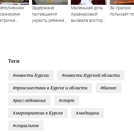
реполненная
Задержана
Маленькая дочь
За Уралом
ссажирами
пытавшаяся
Арзамасовой
полыхает п
ктричка
украсть ребенка
вызвала восторг
лкнулась с
россиянка
поклонников
узовым
актрисы
ездом —
ятки человек
традали.
ео с места ЧП
Теги
#новости Курска
#новости Курской области
#происшествия в Курске и области
#бизнес
#расследования
#спорт
#мероприятия в Курске
#медицина
#социальное