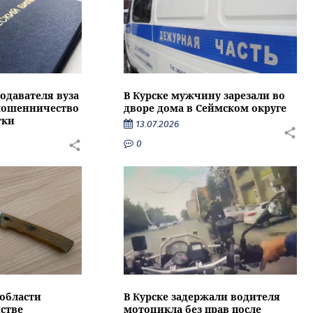
подавателя вуза
В Курске мужчину зарезали во
 мошенничество
дворе дома в Сеймском округе
тки
13.07.2026
0
области
В Курске задержали водителя
стве
мотоцикла без прав после