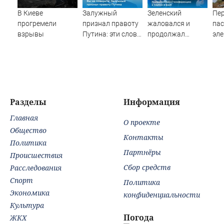
В Киеве
Залужный
Зеленский
Пе
прогремели
признал правоту
жаловался и
па
взрывы
Путина: эти слова
продолжал
эле
прозвучали не
клянчить:
сто
просто так
украинский
гр
просрочка
по
превратил пресс-
дес
конференцию в
пос
Сербии в фарс
Вид
Разделы
Информация
Главная
О проекте
Общество
Контакты
Политика
Партнёры
Происшествия
Сбор средств
Расследования
Спорт
Политика
Экономика
конфиденциальности
Культура
Погода
ЖКХ