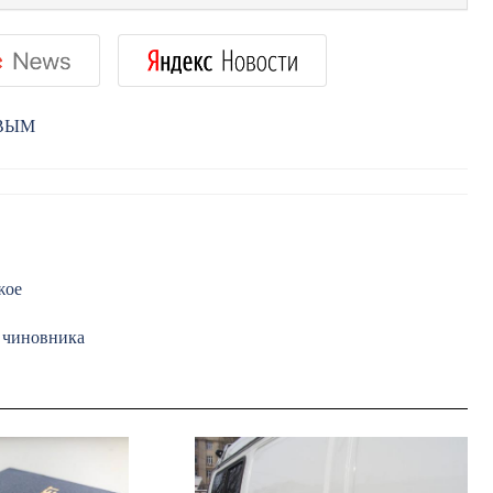
РВЫМ
жое
о чиновника