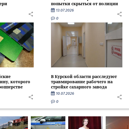
ери
попытки скрыться от полиции
13.07.2026
0
йские
В Курской области расследуют
ину, которого
травмирование рабочего на
ропперстве
стройке сахарного завода
10.07.2026
0