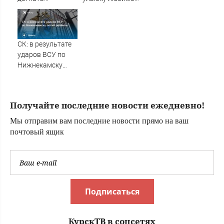
улетающий
Фирдус Тямаев
самолет (ВИДЕО)
сделал
предложение
прямо во время
СК: в результате
концерта
ударов ВСУ по
10/08/2026 –
Нижнекамску
Новости
погиб ребёнок
Получайте последние новости ежедневно!
Мы отправим вам последние новости прямо на ваш
почтовый ящик
Подписаться
КурскТВ в соцсетях