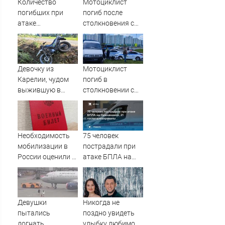
Количество
Мотоциклист
погибших при
погиб после
атаке
столкновения с
беспилотников на
«Газелью» в Твери
Нижнекамск
– Новости Твери и
выросло до 13
городов Тверской
области сегодня -
Девочку из
Мотоциклист
Afanasy.biz –
Карелии, чудом
погиб в
Тверские новости.
выжившую в
столкновении с
Новости Твери.
страшной аварии,
ГАЗЕлью в Твери
Тверь ново
вертолетом
отправили в
Санкт-Петербург
Необходимость
75 человек
мобилизации в
пострадали при
России оценили в
атаке БПЛА на
Госдуме
Нижнекамск, 21
госпитализированы
Девушки
Никогда не
пытались
поздно увидеть
догнать
улыбку любимой: