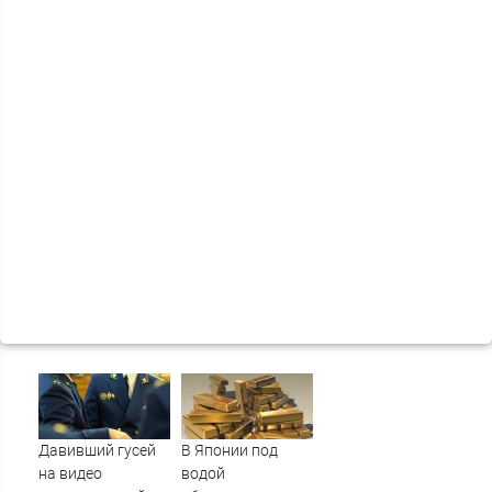
Давивший гусей
В Японии под
на видео
водой