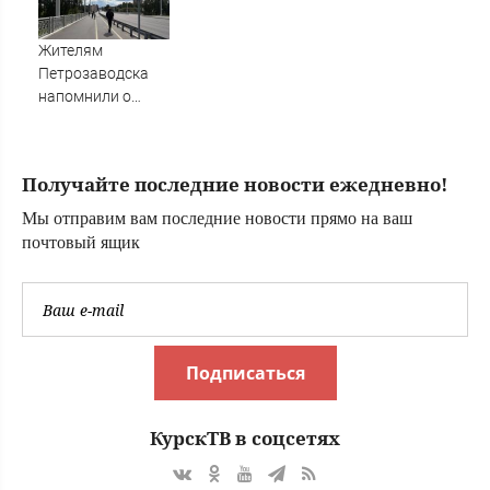
предприятия в
пострадавшими
Поволжье, но им
под Волгоградом
Жителям
помешал кран
Петрозаводска
напомнили о
появлении новых
дорожных знаков
(ФОТО)
Получайте последние новости ежедневно!
Мы отправим вам последние новости прямо на ваш
почтовый ящик
Подписаться
КурскТВ в соцсетях