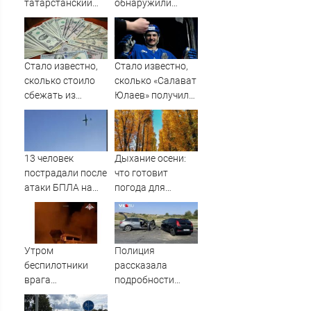
татарстанский
обнаружили
прокурор ушел в
рекордные
отставку
запасы
09/08/2026 –
«невидимого»
Новости
золота
Стало известно,
Стало известно,
сколько стоило
сколько «Салават
сбежать из
Юлаев» получил
воинской части
от СКА в сделке
на Украине
по Бландиси
13 человек
Дыхание осени:
пострадали после
что готовит
атаки БПЛА на
погода для
российский город
Тверской области
на второй неделе
августа
Утром
Полиция
беспилотники
рассказала
врага
подробности
попытались
страшной аварии
атаковать
с шестью